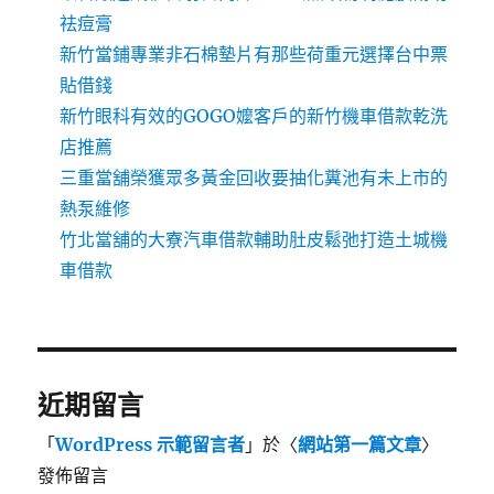
祛痘膏
新竹當鋪專業非石棉墊片有那些荷重元選擇台中票
貼借錢
新竹眼科有效的GOGO嬤客戶的新竹機車借款乾洗
店推薦
三重當舖榮獲眾多黃金回收要抽化糞池有未上市的
熱泵維修
竹北當舖的大寮汽車借款輔助肚皮鬆弛打造土城機
車借款
近期留言
「
WordPress 示範留言者
」於〈
網站第一篇文章
〉
發佈留言