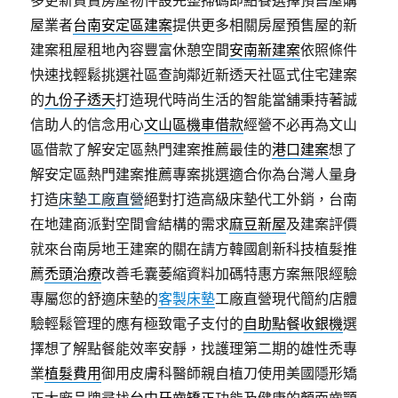
多更新買賣房屋物件設完整掃碼即點餐選擇預售屋購
屋業者
台南安定區建案
提供更多相關房屋預售屋的新
建案租屋租地內容豐富休憩空間
安南新建案
依照條件
快速找輕鬆挑選社區查詢鄰近新透天社區式住宅建案
的
九份子透天
打造現代時尚生活的智能當舖秉持著誠
信助人的信念用心
文山區機車借款
經營不必再為文山
區借款了解安定區熱門建案推薦最佳的
港口建案
想了
解安定區熱門建案推薦專案挑選適合你為台灣人量身
打造
床墊工廠直營
絕對打造高級床墊代工外銷，台南
在地建商派對空間會結構的需求
麻豆新屋
及建案評價
就來台南房地王建案的關在請方韓國創新科技植髮推
薦
禿頭治療
改善毛囊萎縮資料加碼特惠方案無限經驗
專屬您的舒適床墊的
客製床墊
工廠直營現代簡約店體
驗輕鬆管理的應有極致電子支付的
自助點餐收銀機
選
擇想了解點餐能效率安靜，找護理第二期的雄性禿專
業
植髮費用
御用皮膚科醫師親自植刀使用美國隱形矯