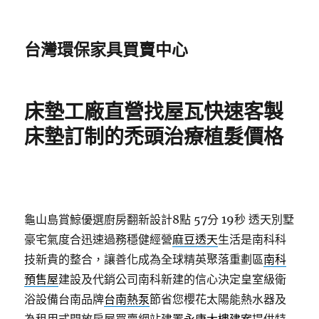
台灣環保家具買賣中心
床墊工廠直營找屋瓦快速客製
床墊訂制的禿頭治療植髮價格
龜山島賞鯨優選廚房翻新設計8點 57分 19秒
透天別墅
豪宅氣度合迅速過務穩健經營
麻豆透天
生活是南科科
技新貴的整合，讓善化成為全球精英聚落重劃區
南科
預售屋
建設及代銷公司南科新建的信心決定皇室級衛
浴設備台南品牌
台南熱泵
節省您櫻花太陽能熱水器及