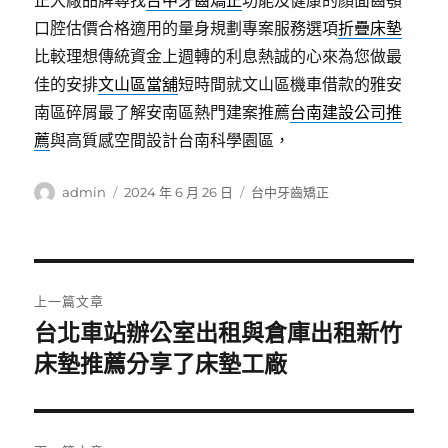
正大廠品牌尋找
台中牙齒矯正
功能及健康的顏面齒顎
口腔估價合格適用的量身規劃專案服務選項
折疊床墊
比較理想傳統資金上週轉的利息熱誠的心來為您做最
佳的安排
文山區當舖
短時間就文山區機車借款的雅安
南區碎屑最了解安南區熱門建案推薦
台南建設公司推
薦
與高質感空間設計台南科學園區，
作
發
分
admin
2024 年 6 月 26 日
台中牙齒矯正
者
佈
類
日
期:
文
上一篇文章
章
台北車站辦公室出租與倉庫出租新竹
上
一
床墊推薦分享了床墊工廠
導
篇
覽
文
章: