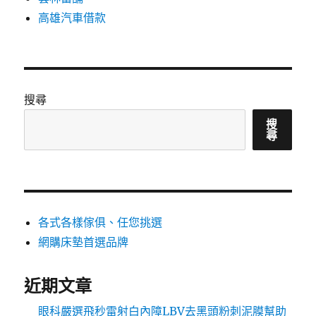
高雄汽車借款
搜尋
搜
尋
各式各樣傢俱、任您挑選
網購床墊首選品牌
近期文章
眼科嚴選飛秒雷射白內障LBV去黑頭粉刺泥膜幫助