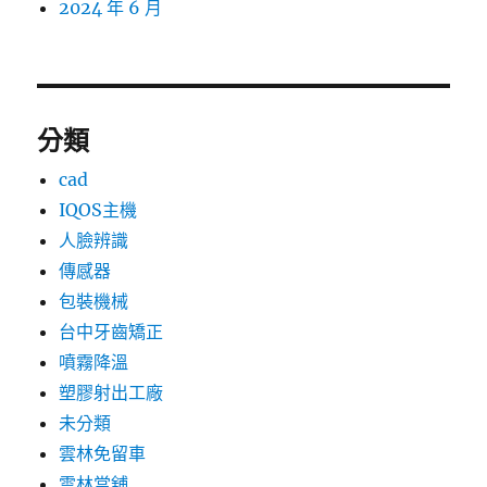
2024 年 6 月
分類
cad
IQOS主機
人臉辨識
傳感器
包裝機械
台中牙齒矯正
噴霧降溫
塑膠射出工廠
未分類
雲林免留車
雲林當舖