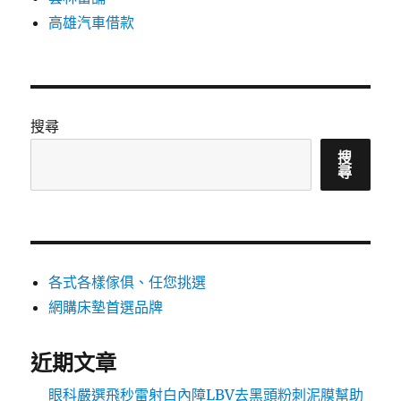
高雄汽車借款
搜尋
搜
尋
各式各樣傢俱、任您挑選
網購床墊首選品牌
近期文章
眼科嚴選飛秒雷射白內障LBV去黑頭粉刺泥膜幫助