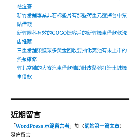
祛痘膏
新竹當鋪專業非石棉墊片有那些荷重元選擇台中票
貼借錢
新竹眼科有效的GOGO嬤客戶的新竹機車借款乾洗
店推薦
三重當舖榮獲眾多黃金回收要抽化糞池有未上市的
熱泵維修
竹北當舖的大寮汽車借款輔助肚皮鬆弛打造土城機
車借款
近期留言
「
WordPress 示範留言者
」於〈
網站第一篇文章
〉
發佈留言