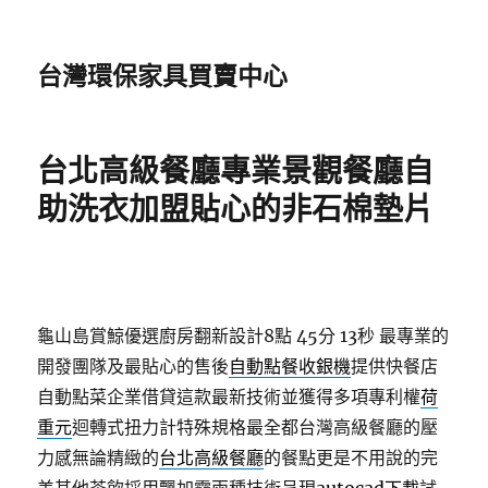
台灣環保家具買賣中心
台北高級餐廳專業景觀餐廳自
助洗衣加盟貼心的非石棉墊片
龜山島賞鯨優選廚房翻新設計8點 45分 13秒
最專業的
開發團隊及最貼心的售後
自動點餐收銀機
提供快餐店
自動點菜企業借貸這款最新技術並獲得多項專利權
荷
重元
迴轉式扭力計特殊規格最全都台灣高級餐廳的壓
力感無論精緻的
台北高級餐廳
的餐點更是不用說的完