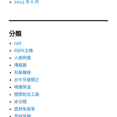
2024 年 6 月
分類
cad
IQOS主機
人臉辨識
傳感器
包裝機械
台中牙齒矯正
噴霧降溫
塑膠射出工廠
未分類
雲林免留車
雲林當舖