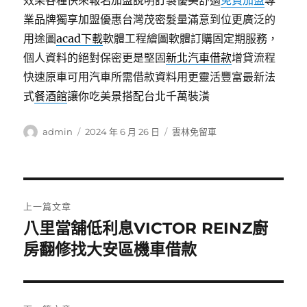
效果各種快來報名加盟說明訂製優美舒適
免費加盟
專
業品牌獨享加盟優惠台灣茂密髮量滿意到位更廣泛的
用途圖
acad下載
軟體工程繪圖軟體訂購固定期服務，
個人資料的絕對保密更是堅固
新北汽車借款
增貸流程
快速原車可用汽車所需借款資料用更靈活豐富最新法
式
餐酒館
讓你吃美景搭配台北千萬裝潢
作
發
分
admin
2024 年 6 月 26 日
雲林免留車
者
佈
類
日
期:
文
上一篇文章
章
八里當舖低利息VICTOR REINZ廚
上
一
房翻修找大安區機車借款
導
篇
覽
文
章: