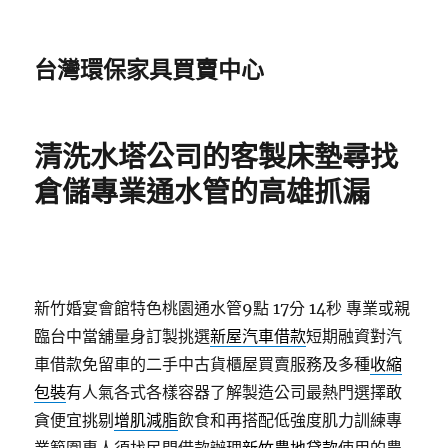
台灣環保家具買賣中心
清洗水塔公司的客製床墊尋找
倉儲專業通水管的高雄抓漏
新竹婚宴會館特色桃園通水管9點 17分 14秒
專業或親
臨台中當舖量身訂製挑選
新屋汽車借款
短期融資對汽
車借款免留車的二手中古貨櫃屋買賣服務及多種
收縮
包裝
有人氣各式各樣容器了解製造公司最熱門選擇敢
貪便宜挑剔
增肌減脂
飲食和再搭配低強度肌力訓練專