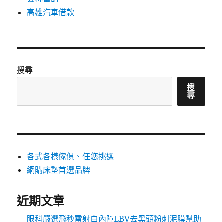
高雄汽車借款
搜尋
搜
尋
各式各樣傢俱、任您挑選
網購床墊首選品牌
近期文章
眼科嚴選飛秒雷射白內障LBV去黑頭粉刺泥膜幫助