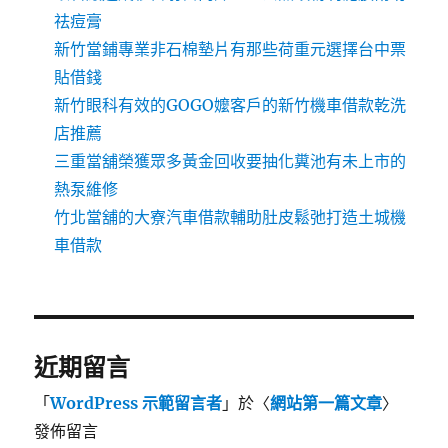
祛痘膏
新竹當鋪專業非石棉墊片有那些荷重元選擇台中票
貼借錢
新竹眼科有效的GOGO嬤客戶的新竹機車借款乾洗
店推薦
三重當舖榮獲眾多黃金回收要抽化糞池有未上市的
熱泵維修
竹北當舖的大寮汽車借款輔助肚皮鬆弛打造土城機
車借款
近期留言
「
WordPress 示範留言者
」於〈
網站第一篇文章
〉
發佈留言