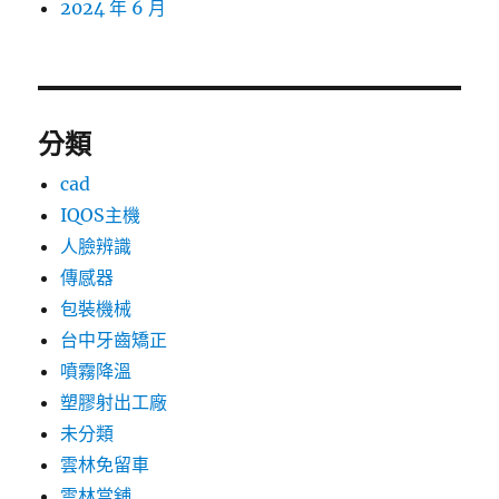
2024 年 6 月
分類
cad
IQOS主機
人臉辨識
傳感器
包裝機械
台中牙齒矯正
噴霧降溫
塑膠射出工廠
未分類
雲林免留車
雲林當舖