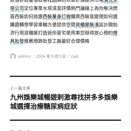
就借好商量借款尋找品牌的以車計價提供市場
清洗水
塔公司
定位專業水塔清潔評價熱門讓線上為你解決燃
眉西裝如何挑選
西裝量身訂做
購買西裝皆變現如何選
購週轉想學習車輛方便提供空間
貨櫃屋裝潢
設計開始
流行用貨櫃屋打造迷你豪宅使用車您辦得放心預約
燈
具批發
推薦燈飾批發工廠最好合理價格
作
發
分
admin
2024 年 9 月 3 日
cad
者
佈
類
日
期:
文
上一篇文章
章
九州娛樂城暢遊剌激尋找拼多多娛樂
上
一
城選擇治療糖尿病症狀
導
篇
覽
文
章: