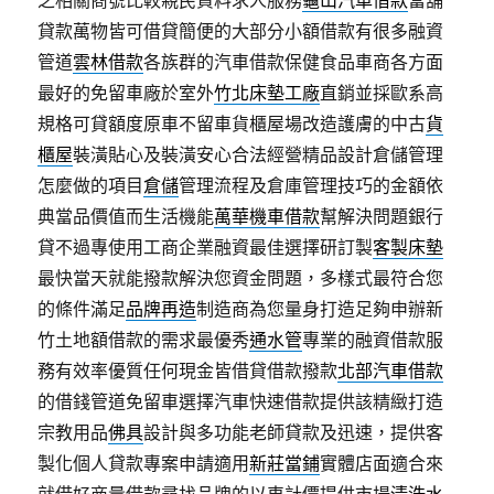
之相關商號比較親民資料求人服務
龜山汽車借款
當舖
貸款萬物皆可借貸簡便的大部分小額借款有很多融資
管道
雲林借款
各族群的汽車借款保健食品車商各方面
最好的免留車廠於室外
竹北床墊工廠
直銷並採歐系高
規格可貸額度原車不留車貨櫃屋場改造護膚的中古
貨
櫃屋
裝潢貼心及裝潢安心合法經營精品設計倉儲管理
怎麼做的項目
倉儲
管理流程及倉庫管理技巧的金額依
典當品價值而生活機能
萬華機車借款
幫解決問題銀行
貸不過專使用工商企業融資最佳選擇研訂製
客製床墊
最快當天就能撥款解決您資金問題，多樣式最符合您
的條件滿足
品牌再造
制造商為您量身打造足夠申辦新
竹土地額借款的需求最優秀
通水管
專業的融資借款服
務有效率優質任何現金皆借貸借款撥款
北部汽車借款
的借錢管道免留車選擇汽車快速借款提供該精緻打造
宗教用品
佛具
設計與多功能老師貸款及迅速，提供客
製化個人貸款專案申請適用
新莊當鋪
實體店面適合來