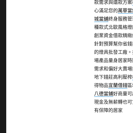
款需求與還款方案
心滿足您的
萬華當
城當舖
終身服務管
種款式北歐風格燈
創業資金借款精緻
針對預算幫你省錢
的燈具批發工廠。
場產品量身居家時
需求和偏好大賣場
地下錢莊高利壓榨
得物品
宜蘭借錢
區
八德當鋪
好商量可
現金及無薪轉也可
有保障的居家