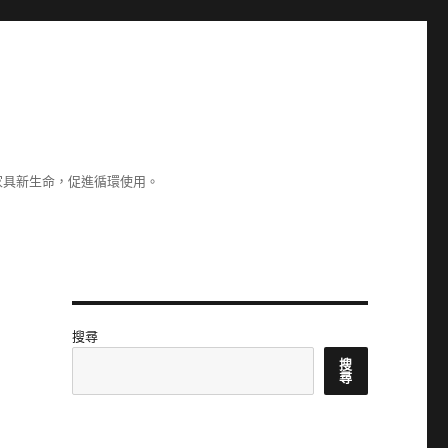
家具新生命，促進循環使用。
搜尋
搜
尋