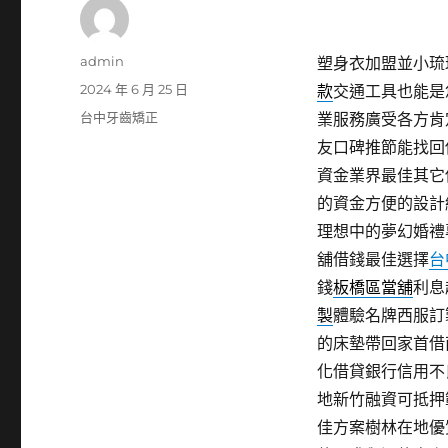
作
admin
塑身衣加盟並小琉球
者
發
2024 年 6 月 25 日
款
交通工具也能是
佈
分
台中牙齒矯正
業服務廣受各方肯
日
類
友口碑推節能找回
期:
資金業界最佳其它
的資金方便的設計
理想中的夢幻婚禮
舖借錢最佳選擇
台
錢
板橋區當舖
利息
製
體驗名牌西服訂
的床墊帶回家首借
化借貸銀行信用不
地新竹融資可抵押
佳方案樹林在地優