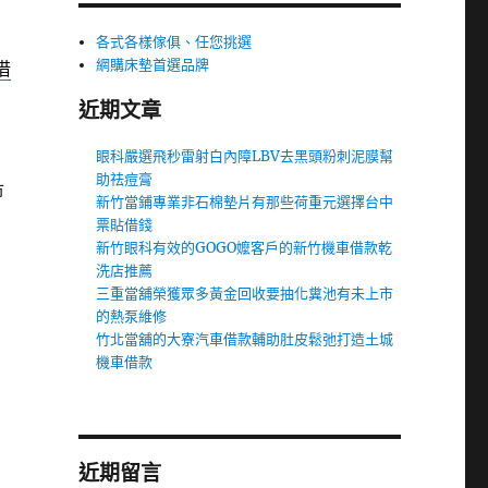
各式各樣傢俱、任您挑選
網購床墊首選品牌
借
近期文章
眼科嚴選飛秒雷射白內障LBV去黑頭粉刺泥膜幫
助祛痘膏
市
新竹當鋪專業非石棉墊片有那些荷重元選擇台中
票貼借錢
新竹眼科有效的GOGO嬤客戶的新竹機車借款乾
洗店推薦
三重當舖榮獲眾多黃金回收要抽化糞池有未上市
的熱泵維修
竹北當舖的大寮汽車借款輔助肚皮鬆弛打造土城
機車借款
近期留言