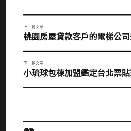
文
上一篇文章
章
桃園房屋貸款客戶的電梯公司
上
一
導
篇
覽
文
下一篇文章
章:
小琉球包棟加盟鑑定台北票貼
下
一
篇
文
章: