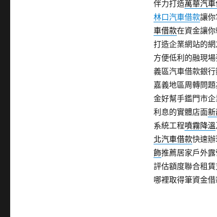
伴力打造
萬華汽車
林口汽車借款
讓你
車借款
在資金讓你
打造企業網站的網
方便低利的融現場
義區汽車借款銀行
嘉義地區周轉問題
金好幫手鑑門市企
利息的實體店面
新
系統工程
噴霧降溫
北汽車借款
快速辦
飾
推薦居家戶外露
評估額度聯合租賃
哪裡取得筆資金借