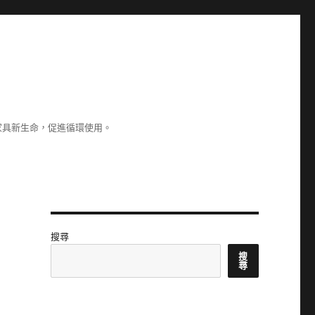
家具新生命，促進循環使用。
搜尋
搜
尋