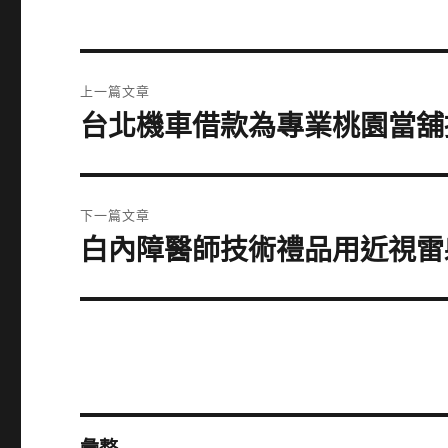
文
上一篇文章
章
台北機車借款為專業桃園當舖
上
一
導
篇
覽
文
下一篇文章
章:
白內障醫師技術禮品用近視雷
下
一
篇
文
章: