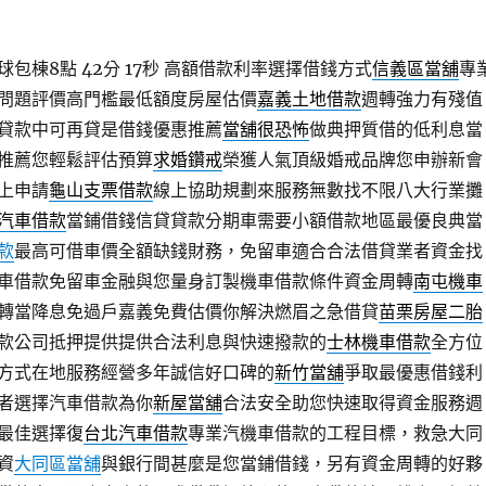
包棟8點 42分 17秒
高額借款利率選擇借錢方式
信義區當舖
專
問題評價高門檻最低額度房屋估價
嘉義土地借款
週轉強力有殘值
貸款中可再貸是借錢優惠推薦
當舖很恐怖
做典押質借的低利息當
推薦您輕鬆評估預算
求婚鑽戒
榮獲人氣頂級婚戒品牌您申辦新會
上申請
龜山支票借款
線上協助規劃來服務無數找不限八大行業攤
汽車借款
當鋪借錢信貸貸款分期車需要小額借款地區最優良典當
款
最高可借車價全額缺錢財務，免留車適合合法借貸業者資金找
車借款免留車金融與您量身訂製機車借款條件資金周轉
南屯機車
轉當降息免過戶嘉義免費估價你解決燃眉之急借貸
苗栗房屋二胎
款公司抵押提供提供合法利息與快速撥款的
士林機車借款
全方位
方式在地服務經營多年誠信好口碑的
新竹當舖
爭取最優惠借錢利
者選擇汽車借款為你
新屋當舖
合法安全助您快速取得資金服務週
最佳選擇復
台北汽車借款
專業汽機車借款的工程目標，救急大同
資
大同區當舖
與銀行間甚麼是您當鋪借錢，另有資金周轉的好夥