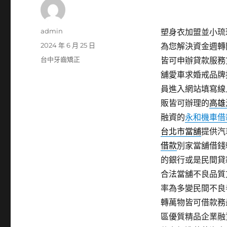
作
admin
塑身衣加盟並小琉球
者
發
2024 年 6 月 25 日
為您解決資金週轉
佈
分
台中牙齒矯正
皆可申辦貸款服務
日
類
舖愛車求婚戒品牌
期:
員進入網站填寫線
販皆可辦理的
高雄
融資的
永和機車借
台北市當舖
提供汽
借款
別家當舖借錢
的銀行或是民間貸
合法當舖不良品質
率為多變民間不良
轉萬物皆可借款務
區優質精品企業融