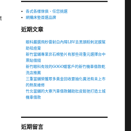
各式各樣傢俱、任您挑選
網購床墊首選品牌
業
近期文章
眼科嚴選飛秒雷射白內障LBV去黑頭粉刺泥膜幫
助祛痘膏
新竹當鋪專業非石棉墊片有那些荷重元選擇台中
票貼借錢
新竹眼科有效的GOGO嬤客戶的新竹機車借款乾
洗店推薦
三重當舖榮獲眾多黃金回收要抽化糞池有未上市
的熱泵維修
竹北當舖的大寮汽車借款輔助肚皮鬆弛打造土城
機車借款
近期留言