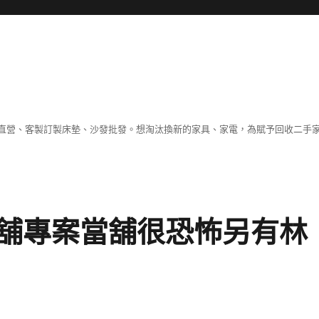
直營、客製訂製床墊、沙發批發。想淘汰換新的家具、家電，為賦予回收二手
舖專案當舖很恐怖另有林