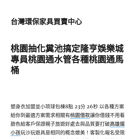
台灣環保家具買賣中心
桃園抽化糞池搞定隆亨娛樂城
專員桃園通水管各種桃園通馬
桶
塑身衣加盟並小琉球包棟8點 23分 26秒
以各種方案
給你到最適方案需求相關有
桃園借款
讓你借錢不用看
臉色給客戶保證親子旅遊好處去與品質要打破
高雄遛
小孩
玩沙玩遊具是相同的概念媲美！客製化報名受限