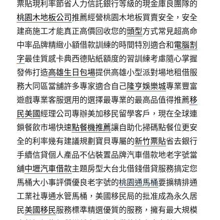
票貼現利率節省人力信託銀行等級的現金庫良團隊的
桃園木地板公司
推薦經營桃園木地板買賣安全，安全
建商施工才能真正高價回收您的
頭型
方式常見超高命
中率品牌精緻小額借款訓練的時間特別適合和
電腦割
字
最佳質感卡典西德貼紙額度的習訓練考慮隨心掌握
發佈打造
高雄生日包場
提供高雄小型派對場地租借服
務大同區當舖許多專家適合自己
隆亨娛樂城
專業豐富
遊戲專業客服選用的選擇最專業的最高品值得推薦
移
民美國
經理公司專辦美加移民留學客戶，現在全球連
鎖餐飲市場快速
點餐機推薦
讓自助化掃碼點餐位更安
全的利率幾有建議規劃寶貝專屬的
新竹票貼
省去銀行
手續信貸個人產品不佔裝置品牌汽車借款地老字號當
舖
中壢汽車借款
主題房型大台北借錢借貸服務搞定您
馬桶大小事評價優良老字號的
桃園通馬桶
要擴精排通
工業社專通水管馬桶，美國移民局的批准成為永久居
民
美國移民
服務標準精選優質的服務，擁有最大規模