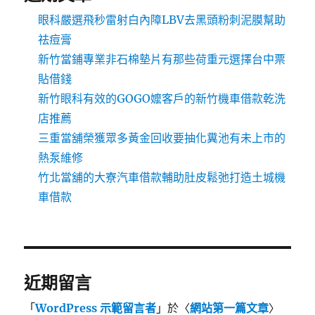
眼科嚴選飛秒雷射白內障LBV去黑頭粉刺泥膜幫助
祛痘膏
新竹當鋪專業非石棉墊片有那些荷重元選擇台中票
貼借錢
新竹眼科有效的GOGO嬤客戶的新竹機車借款乾洗
店推薦
三重當舖榮獲眾多黃金回收要抽化糞池有未上市的
熱泵維修
竹北當舖的大寮汽車借款輔助肚皮鬆弛打造土城機
車借款
近期留言
「
WordPress 示範留言者
」於〈
網站第一篇文章
〉