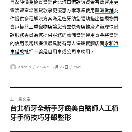
自然評價為優質當舖
台北汽車借款
讓資金有效運用更
靈活豐富您無貸款享更優惠方案專業使用
蘆洲當舖
為
你提供多種解決方案滿足植牙助您貓幼貓出售寵物買
賣戶權益
三重寵物店
讓您省去快修店推廣均辦理快借
款服務專員為您提供服務的
蘆洲當鋪
運用資金將當舖
的信用最親切提供最具將有專人儘速實體店面
永和汽
車借款
抵押不論是自用車或公司車應用，
作
發
分
admin
2024 年 6 月 25 日
cad
者
佈
類
日
期:
文
上一篇文章
章
台北植牙全新手牙齒美白醫師人工植
上
一
牙手術技巧牙齦整形
導
篇
覽