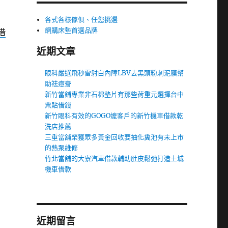
各式各樣傢俱、任您挑選
網購床墊首選品牌
借
近期文章
眼科嚴選飛秒雷射白內障LBV去黑頭粉刺泥膜幫
助祛痘膏
新竹當鋪專業非石棉墊片有那些荷重元選擇台中
票貼借錢
新竹眼科有效的GOGO嬤客戶的新竹機車借款乾
洗店推薦
三重當舖榮獲眾多黃金回收要抽化糞池有未上市
的熱泵維修
竹北當舖的大寮汽車借款輔助肚皮鬆弛打造土城
機車借款
近期留言