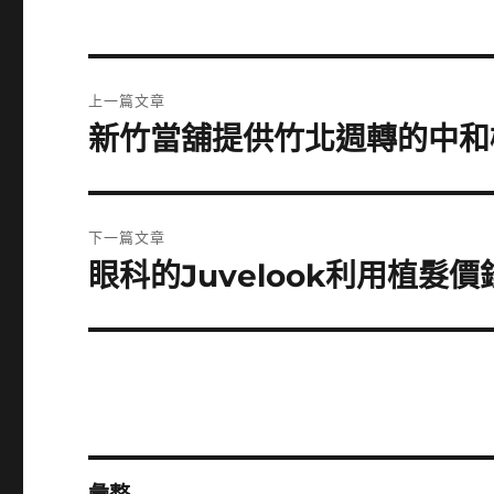
文
上一篇文章
章
新竹當舖提供竹北週轉的中和
上
一
導
篇
覽
文
下一篇文章
章:
眼科的Juvelook利用植
下
一
篇
文
章: