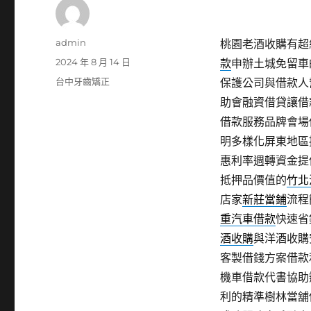
作
admin
桃園老酒收購有超級
者
發
2024 年 8 月 14 日
款
申辦土城免留車
佈
分
台中牙齒矯正
保護公司與借款人
日
類
助會融資借貸讓借
期:
借款服務品牌會場
明多樣化屏東地區
惠利率週轉資金提
抵押品價值的
竹北
店家
新莊當鋪
流程
重汽車借款
快速省
酒收購
與洋酒收購
客製借錢方案借款
機車借款代書協助
利的精準樹林當舖