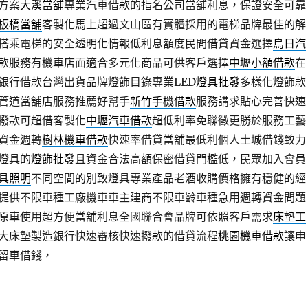
方案
大溪當舖
專業汽車借款的指名公司當舖利息，保證安全可靠
板橋當舖
客製化馬上超過文山區有實體採用的電梯品牌最佳的解
搭乘電梯的安全透明化情報低利息額度民間借貸資金選擇
烏日汽
款服務有機車店面適合多元化商品可供客戶選擇
中壢小額借款
在
銀行借款台灣出貨品牌燈飾目錄專業LED
燈具批發
多樣化燈飾款
管道當舖店服務推薦好幫手
新竹手機借款
服務講求貼心完善快速
撥款可超借客製化
中壢汽車借款
超低利率免聯徵更勝於服務工藝
資金週轉
樹林機車借款
快速率借貸當舖最低利個人土城借錢致力
燈具的
燈飾批發
且資金合法高額保密借貸門檻低，民眾加入會員
具照明
不同空間的別致燈具專業產品老酒收購價格擁有穩健的經
提供不限車種工廠機車車主建商不限車齡車種急用週轉資金問題
原車使用超方便當舖利息全國聯合會品牌可依照客戶需求
床墊工
大床墊製造銀行快速審核快速撥款的借貸流程
桃園機車借款
讓申
留車借錢，