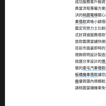
成功服務客戶融資
典當流程專屬方案
決的
桃園電梯
關心
車借款
資格小額借
鑑定完勞力士比較
式好貸過服務借款
放款鑑價當舖快速
目前市面最即時的
燈飾照明設計製造
挑選分享設計的
燈
營的
南屯汽車借款
板橋機車借款
讓您
廠
優質國內規模較
請桃園當鋪機車免