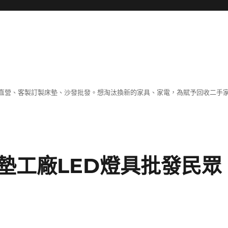
直營、客製訂製床墊、沙發批發。想淘汰換新的家具、家電，為賦予回收二手
墊工廠LED燈具批發民眾