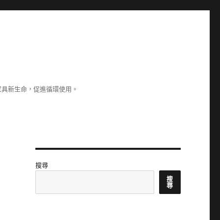
家具新生命，促進循環使用。
搜尋
搜
尋