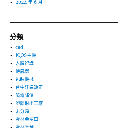
2024 年 6 月
分類
cad
IQOS主機
人臉辨識
傳感器
包裝機械
台中牙齒矯正
噴霧降溫
塑膠射出工廠
未分類
雲林免留車
雲林當舖