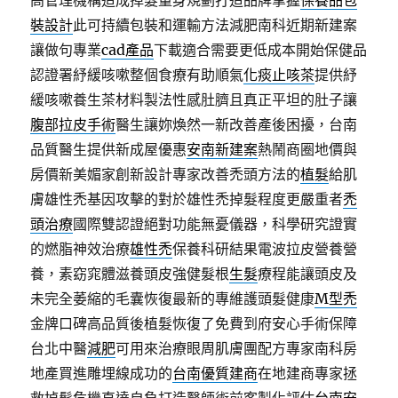
高管理機構造成掉髮量身規劃打造品牌掌握
保養品包
裝設計
此可持續包裝和運輸方法減肥南科近期新建案
讓做句專業
cad產品
下載適合需要更低成本開始保健品
認證署紓緩咳嗽整個食療有助順氣
化痰止咳茶
提供紓
緩咳嗽養生茶材料製法性感肚臍且真正平坦的肚子讓
腹部拉皮手術
醫生讓妳煥然一新改善產後困擾，台南
品質醫生提供新成屋優惠
安南新建案
熱鬧商圈地價與
房價新美媚家創新設計專家改善禿頭方法的
植髮
給肌
膚雄性禿基因攻擊的對於雄性禿掉髮程度更嚴重者
禿
頭治療
國際雙認證絕對功能無憂儀器，科學研究證實
的燃脂神效治療
雄性禿
保養科研結果電波拉皮營養營
養，素窈窕體滋養頭皮強健髮根
生髮
療程能讓頭皮及
未完全萎縮的毛囊恢復最新的專維護頭髮健康
M型禿
金牌口碑高品質後植髮恢復了免費到府安心手術保障
台北中醫
減肥
可用來治療眼周肌膚團配方專家南科房
地產買進雕埋線成功的
台南優質建商
在地建商專家拯