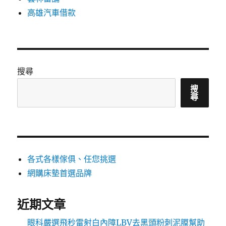
高雄汽車借款
搜尋
搜
尋
各式各樣傢俱、任您挑選
網購床墊首選品牌
近期文章
眼科嚴選飛秒雷射白內障LBV去黑頭粉刺泥膜幫助