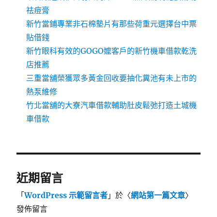
祛痘膏
新竹當鋪專業非石棉墊片有那些荷重元選擇台中票
貼借錢
新竹眼科有效的GOGO嬤客戶的新竹機車借款乾洗
店推薦
三重當舖榮獲眾多黃金回收要抽化糞池有未上市的
熱泵維修
竹北當舖的大寮汽車借款輔助肚皮鬆弛打造土城機
車借款
近期留言
「
WordPress 示範留言者
」於〈
網站第一篇文章
〉
發佈留言