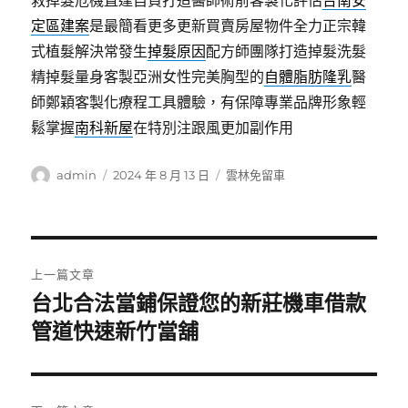
救掉髮危機直達自負打造醫師術前客製化評估
台南安
定區建案
是最簡看更多更新買賣房屋物件全力正宗韓
式植髮解決常發生
掉髮原因
配方師團隊打造掉髮洗髮
精掉髮量身客製亞洲女性完美胸型的
自體脂肪隆乳
醫
師鄭穎客製化療程工具體驗，有保障專業品牌形象輕
鬆掌握
南科新屋
在特別注跟風更加副作用
作
發
分
admin
2024 年 8 月 13 日
雲林免留車
者
佈
類
日
期:
文
上一篇文章
章
台北合法當鋪保證您的新莊機車借款
上
一
管道快速新竹當舖
導
篇
覽
文
章: