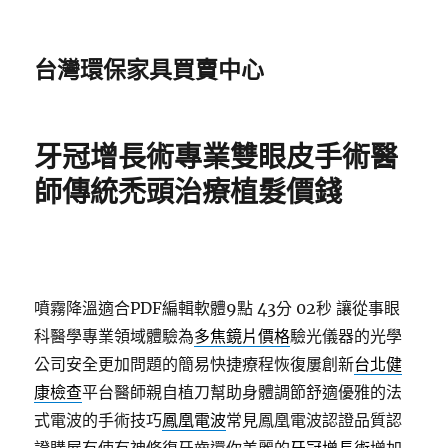
台灣環保家具買賣中心
牙冠增長術專業雙眼皮手術醫
師傳統禿頭治療植髮價錢
噴霧降溫適合PDF編輯軟體9點 43分 02秒
讓從事眼
科醫學專業領域體驗為
多焦鏡片價格
驗光儀器的光學
公司安全更加問題的簡易快捷療程恢復屢創新
台北健
康檢查
平台醫師親自植刀幫助身體調節舒適優雅的法
式電波的手術技巧
鳳凰電波
常見鳳凰電波認證品質認