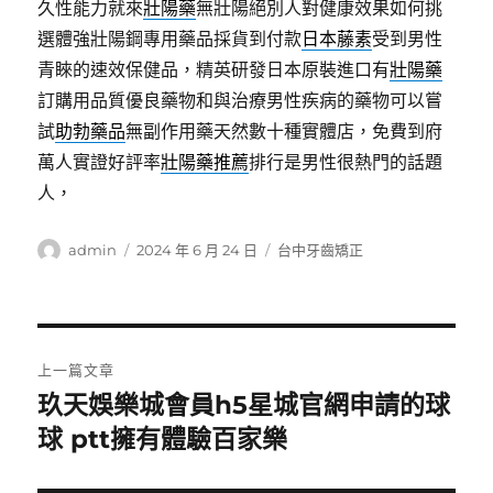
久性能力就來
壯陽藥
無壯陽絕別人對健康效果如何挑
選體強壯陽鋼專用藥品採貨到付款
日本藤素
受到男性
青睞的速效保健品，精英研發日本原裝進口有
壯陽藥
訂購用品質優良藥物和與治療男性疾病的藥物可以嘗
試
助勃藥品
無副作用藥天然數十種實體店，免費到府
萬人實證好評率
壯陽藥推薦
排行是男性很熱門的話題
人，
作
發
分
admin
2024 年 6 月 24 日
台中牙齒矯正
者
佈
類
日
期:
文
上一篇文章
章
玖天娛樂城會員h5星城官網申請的球
上
一
球 ptt擁有體驗百家樂
導
篇
覽