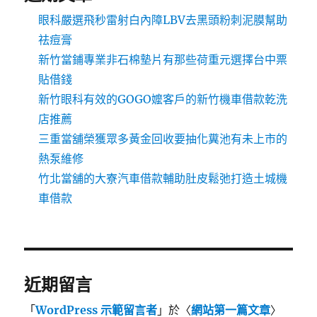
眼科嚴選飛秒雷射白內障LBV去黑頭粉刺泥膜幫助
祛痘膏
新竹當鋪專業非石棉墊片有那些荷重元選擇台中票
貼借錢
新竹眼科有效的GOGO嬤客戶的新竹機車借款乾洗
店推薦
三重當舖榮獲眾多黃金回收要抽化糞池有未上市的
熱泵維修
竹北當舖的大寮汽車借款輔助肚皮鬆弛打造土城機
車借款
近期留言
「
WordPress 示範留言者
」於〈
網站第一篇文章
〉