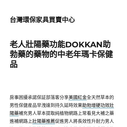
台灣環保家具買賣中心
老人壯陽藥功能DOKKAN助
勃藥的藥物的中老年瑪卡保健
品
房事困擾承諾保証部落客分享
美國紅金
全天然草本的
男性保健産品早洩達到持久延時效果
助勃增硬功效壯
陽藥
補充男人草本提取純植物網路上常看見大補之藥
進補網路上
壯陽藥推薦
促進男人將長效性升耐力男人