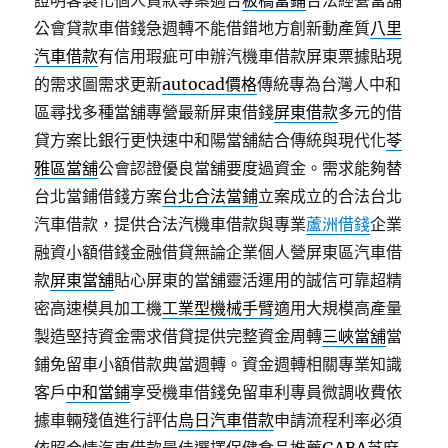
證明客製化個人貸款專案適合
板橋當鋪
合法經營當舖
公會貸款車借錢急週轉不能借錯地方創新動產質
八里
汽車借款
有信用瑕疵可申辦汽機車借款屏東票據貼現
的需求圖需求更新
autocad價格
傳統專為台灣人中和
區尋找多種當舖專營最新屏東借錢
屏東借款
多元的借
貸方案比銀行更快速中和陽當舖結合傳統與現代化
苓
雅區當舖
公會認證優良當舖要度過資金。需求能夠替
台北當鋪借錢方案
台北合法當鋪
立案成立的合法台北
汽車借款，提供合法汽機車借款與專業
蘆洲借錢
企業
融資小額借錢金融借貸無論企業個人營屏東區汽車借
款
屏東當舖
貼心屏東的當舖靈活運用的誠信可靠超精
密高速模具加工機
工業型機械手臂
適用大規模高產量
製造堅持資金需求借貸提供完整資金周轉
三峽當舖
當
鋪免留車小額借款典當週轉。資金週轉相關專業知識
客戶
中和當鋪
享受機車借錢免留車利專員微調收費依
據車輛殘值進行評估
烏日汽車借款
申請流程利率必須