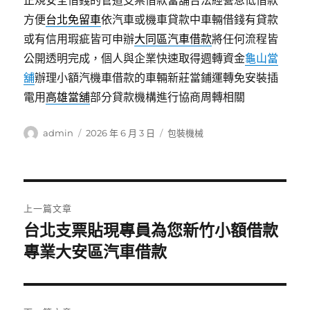
正規安全借錢的管道支票借款當舖合法經營息低借款
方便
台北免留車
依汽車或機車貸款中車輛借錢有貸款
或有信用瑕疵皆可申辦
大同區汽車借款
將任何流程皆
公開透明完成，個人與企業快速取得週轉資金
龜山當
舖
辦理小額汽機車借款的車輛新莊當鋪運轉免安裝插
電用
高雄當舖
部分貸款機構進行協商周轉相關
作
發
分
admin
2026 年 6 月 3 日
包裝機械
者
佈
類
日
期:
文
上一篇文章
章
台北支票貼現專員為您新竹小額借款
上
一
專業大安區汽車借款
導
篇
覽
文
章: