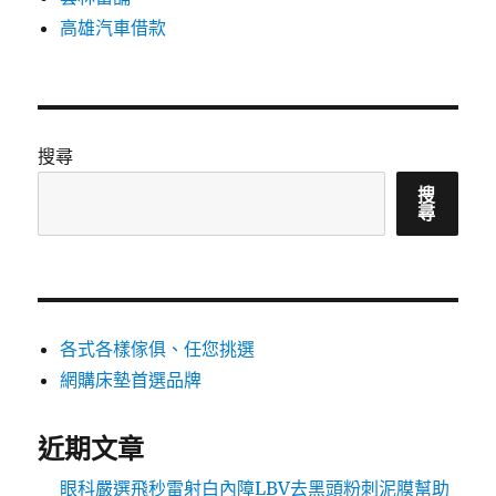
高雄汽車借款
搜尋
搜
尋
各式各樣傢俱、任您挑選
網購床墊首選品牌
近期文章
眼科嚴選飛秒雷射白內障LBV去黑頭粉刺泥膜幫助