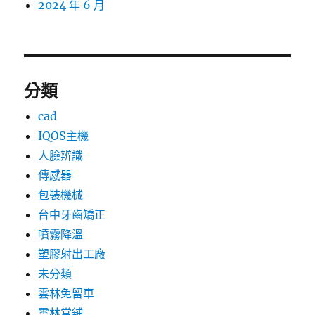
2024 年 6 月
分類
cad
IQOS主機
人臉辨識
傳感器
包裝機械
台中牙齒矯正
噴霧降溫
塑膠射出工廠
未分類
雲林免留車
雲林當舖