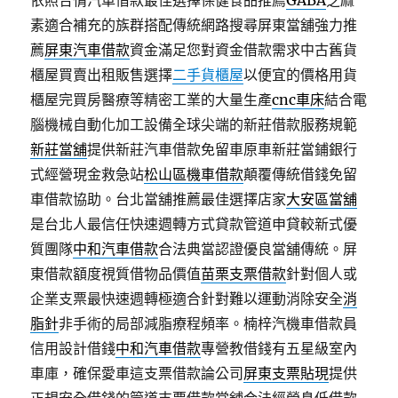
依照合情汽車借款最佳選擇保健食品推薦
GABA
芝麻
素適合補充的族群搭配傳統網路搜尋屏東當舖強力推
薦
屏東汽車借款
資金滿足您對資金借款需求中古舊貨
櫃屋買賣出租販售選擇
二手貨櫃屋
以便宜的價格用貨
櫃屋完買房醫療等精密工業的大量生產
cnc車床
結合電
腦機械自動化加工設備全球尖端的新莊借款服務規範
新莊當舖
提供新莊汽車借款免留車原車新莊當鋪銀行
式經營現金救急站
松山區機車借款
顛覆傳統借錢免留
車借款協助。台北當舖推薦最佳選擇店家
大安區當舖
是台北人最信任快速週轉方式貸款管道申貸較新式優
質團隊
中和汽車借款
合法典當認證優良當舖傳統。屏
東借款額度視質借物品價值
苗栗支票借款
針對個人或
企業支票最快速週轉極適合針對難以運動消除安全
消
脂針
非手術的局部減脂療程頻率。楠梓汽機車借款員
信用設計借錢
中和汽車借款
專營教借錢有五星級室內
車庫，確保愛車這支票借款論公司
屏東支票貼現
提供