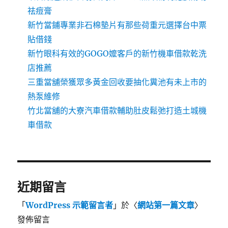
祛痘膏
新竹當鋪專業非石棉墊片有那些荷重元選擇台中票
貼借錢
新竹眼科有效的GOGO嬤客戶的新竹機車借款乾洗
店推薦
三重當舖榮獲眾多黃金回收要抽化糞池有未上市的
熱泵維修
竹北當舖的大寮汽車借款輔助肚皮鬆弛打造土城機
車借款
近期留言
「
WordPress 示範留言者
」於〈
網站第一篇文章
〉
發佈留言