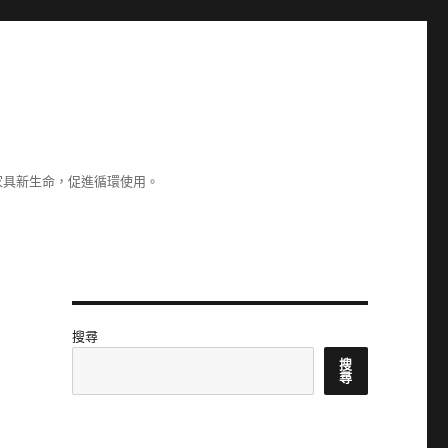
家具新生命，促進循環使用。
搜尋
搜
尋