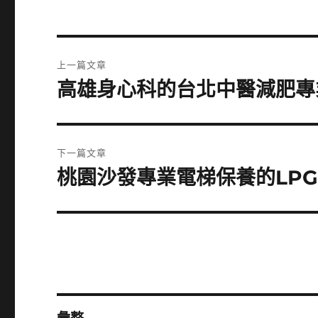
文
上一篇文章
章
高雄身心科的台北中醫減肥專
上
一
導
篇
覽
文
下一篇文章
章:
桃園沙發專業電梯保養的LP
下
一
篇
文
章: