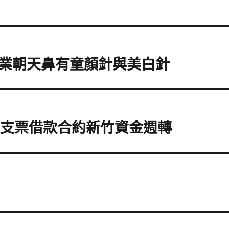
業朝天鼻有童顏針與美白針
G支票借款合約新竹資金週轉