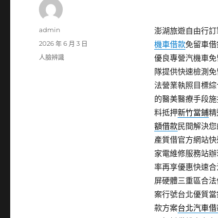
作
admin
澎湖旅遊自由行訂製
者
發
2026 年 6 月 3 日
機車借款
免留車借
佈
分
人臉辨識
優良專營汽機車免
日
類
隊提供快速檢測免
期:
法營業執照目標綜
的醫美醫療手段施
料抵押
新竹當鋪
精
額借款
民間解決您
產質借官方網站快
家電維修服務站辦
率再享優惠快速合
屏硬體三重區合法
案行號台北優質當
款方案
台北汽車借