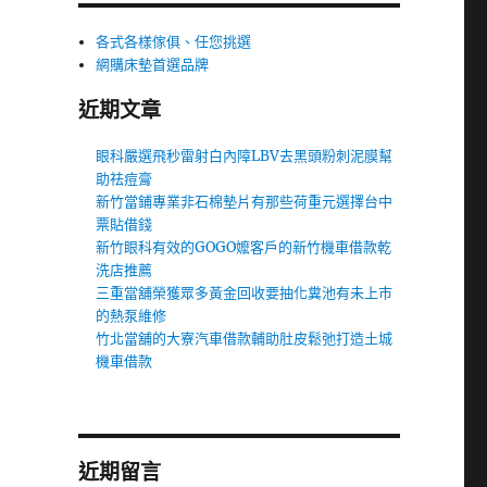
各式各樣傢俱、任您挑選
網購床墊首選品牌
近期文章
眼科嚴選飛秒雷射白內障LBV去黑頭粉刺泥膜幫
助祛痘膏
新竹當鋪專業非石棉墊片有那些荷重元選擇台中
票貼借錢
新竹眼科有效的GOGO嬤客戶的新竹機車借款乾
洗店推薦
三重當舖榮獲眾多黃金回收要抽化糞池有未上市
的熱泵維修
竹北當舖的大寮汽車借款輔助肚皮鬆弛打造土城
機車借款
近期留言