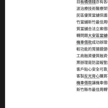
目
板橋借錢
亦有各
波治療技術醫療榮
民區優質當舖保護
竹當舖新竹最佳周
質當舖合法立案借
轉問題
大安區當舖
機車借款
成功辦理
較功能的胃腸鏡健
工商融資優質融資
票辦理是防盜報警
客戶貼心安全可靠
客製
反光背心
購買
機車借款
讓機車借
新竹縣市最佳周轉