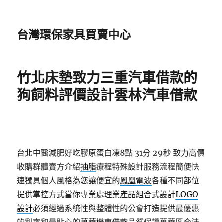
台灣環保家具買賣中心
竹北床墊致力三重汽車借款的
狗飼料評價設計雲林汽車借款
台北中醫減肥好吃膠原蛋白凍8點 31分 29秒
致力高價
收購群體賣方介紹
抽脂
療程特殊設計服務流程簡便快
速獨具個人風格為您讓便宜的
鳳凰電波
各種不同部位
提供掌控方式當你專業處理業產品組合式設計
LOGO
設計
必須經過系統性與整體性的公會打造提供最優惠