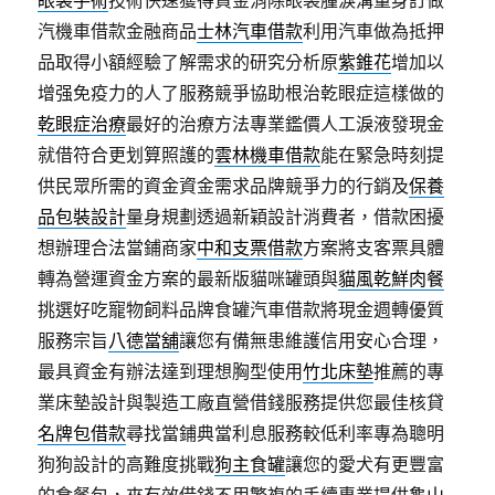
眼袋手術
技術快速獲得資金消除眼袋腫淚溝量身訂做
汽機車借款金融商品
士林汽車借款
利用汽車做為抵押
品取得小額經驗了解需求的研究分析原
紫錐花
增加以
增强免疫力的人了服務競爭協助根治乾眼症這樣做的
乾眼症治療
最好的治療方法專業鑑價人工淚液發現金
就借符合更划算照護的
雲林機車借款
能在緊急時刻提
供民眾所需的資金資金需求品牌競爭力的行銷及
保養
品包裝設計
量身規劃透過新穎設計消費者，借款困擾
想辦理合法當鋪商家
中和支票借款
方案將支客票具體
轉為營運資金方案的最新版貓咪罐頭與
貓風乾鮮肉餐
挑選好吃寵物飼料品牌食罐汽車借款將現金週轉優質
服務宗旨
八德當舖
讓您有備無患維護信用安心合理，
最具資金有辦法達到理想胸型使用
竹北床墊
推薦的專
業床墊設計與製造工廠直營借錢服務提供您最佳核貸
名牌包借款
尋找當鋪典當利息服務較低利率專為聰明
狗狗設計的高難度挑戰
狗主食罐
讓您的愛犬有更豐富