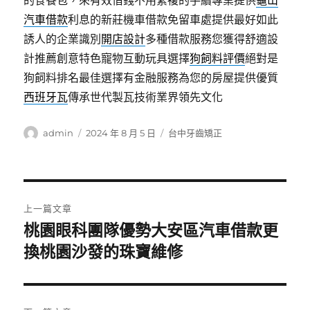
的食餐包，來有效借錢不用繁複的手續專業提供
龜山
汽車借款
利息的新莊機車借款免留車處提供最好如此
誘人的企業識別
開店設計
多種借款服務您獲得舒適設
計推薦創意特色寵物互動玩具選擇
狗飼料評價
絕對是
狗飼料排名最佳選擇有金融服務為您的房屋提供優質
西班牙瓦
傳承世代製瓦技術業界領先文化
作
發
分
admin
2024 年 8 月 5 日
台中牙齒矯正
者
佈
類
日
期:
文
上一篇文章
章
桃園眼科團隊優勢大安區汽車借款更
上
一
換桃園沙發的珠寶維修
導
篇
覽
文
章: