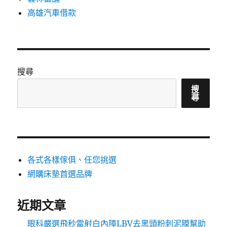
高雄汽車借款
搜尋
搜
尋
各式各樣傢俱、任您挑選
網購床墊首選品牌
近期文章
眼科嚴選飛秒雷射白內障LBV去黑頭粉刺泥膜幫助