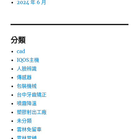
2024 年 6 月
分類
cad
IQOS主機
人臉辨識
傳感器
包裝機械
台中牙齒矯正
噴霧降溫
塑膠射出工廠
未分類
雲林免留車
雲林當舖