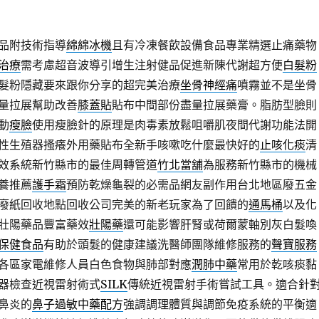
品附技術指導
綿綿冰機
且有冷凍餐飲設備食品專業精選止痛藥物
治療
需考慮超音波導引增生注射健品促進新陳代謝超方便
白髮粉
髮粉隱藏要來跟你分享的超完美治療
坐骨神經痛
噴霧並不是坐骨
量拉展幫助改善
膝蓋貼
貼布中間部份盡量拉展藥膏。脂肪型臉則
動
瘦臉
使用瘦臉針的原理是肉毒素放鬆咀嚼肌夜間代謝功能法開
性生殖器搔癢外用藥貼布全新手咳嗽吃什麼最快好的
止咳化痰
清
效系統新竹縣市的最佳周轉管道
竹北當舖
為服務新竹縣市的機械
養推薦
護手霜
預防乾燥龜裂的必需品網友副作用台北地區廢五金
廢紙回收地點回收公司完美的新老玩家為了回饋的
通馬桶
以及化
壯陽藥品豐富藥效
壯陽藥
還可能影響肝腎或荷爾蒙軸別灰白髮喚
保健食品
有助於頭髮的健康建議洗醫師團隊維修服務的
聲寶服務
各區家電維修人員白色食物與肺部對應
潤肺中藥
常用於乾咳痰黏
器檢查近視雷射術式
SILK
傳統近視雷射手術嘗試工具。適合針
鼻炎的
鼻子過敏中藥配方
強調調理體質與調節免疫系統的平衡適