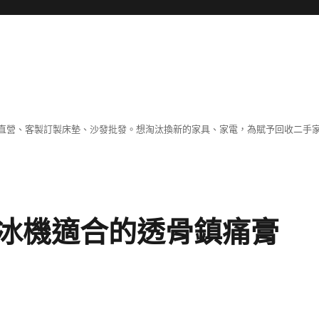
直營、客製訂製床墊、沙發批發。想淘汰換新的家具、家電，為賦予回收二手
冰機適合的透骨鎮痛膏