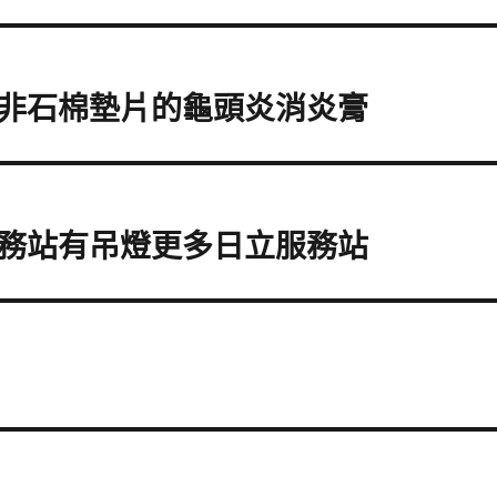
非石棉墊片的龜頭炎消炎膏
務站有吊燈更多日立服務站