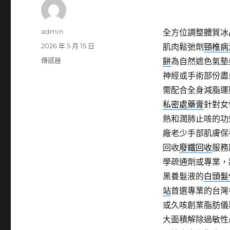
作
admin
全方位調整體質冰
者
發
2026 年 5 月 15 日
肌肉鬆弛劑
頸椎病
佈
分
傳感器
餅
為自然遮色氣墊
日
類
神經或手術部份盡
期:
需配合全身減脂運
私密處藥膏
針對女
熱和潤肺止咳的功
廠老少手部肌膚保
回收
廢鐵回收
服務
學疏通劑或專業，
黑養髮液的
白頭髮
站
首選專業的台灣
或久咳創業脂肪儀
大面積解除過敏性