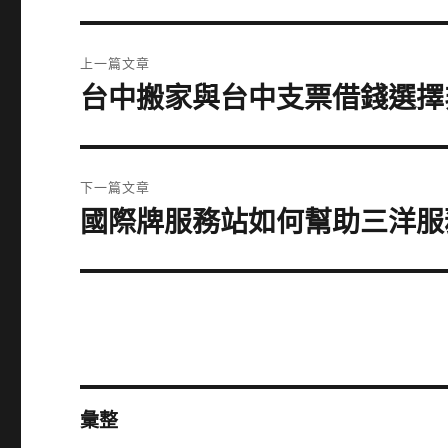
文
上一篇文章
章
台中搬家與台中支票借錢選擇
上
一
導
篇
覽
文
下一篇文章
章:
國際牌服務站如何幫助三洋服
下
一
篇
文
章:
彙整