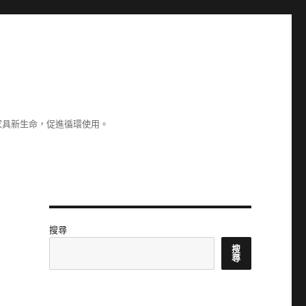
家具新生命，促進循環使用。
搜尋
搜
尋