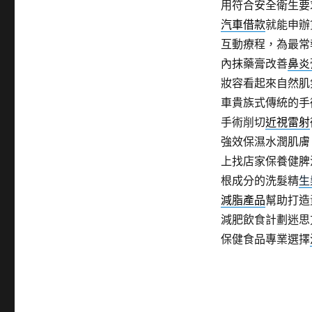
用符合安全衛生要
汽車借款
就能申辦
互動療程，為最常
內抹藥膏改善
鼻炎
妝容看起來自然肌
車貴族式傳統的手
手術削切
近視雷射
強效保濕水潤肌膚
上找店家保養健脾
根成分的洗髮精
生
減脂產品
幫助打造
減肥飲食計劃迷思
保健食品專業選擇