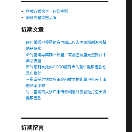
各式各樣傢俱、任您挑選
網購床墊首選品牌
近期文章
眼科嚴選飛秒雷射白內障LBV去黑頭粉刺泥膜幫
助祛痘膏
新竹當鋪專業非石棉墊片有那些荷重元選擇台中
票貼借錢
新竹眼科有效的GOGO嬤客戶的新竹機車借款乾
洗店推薦
三重當舖榮獲眾多黃金回收要抽化糞池有未上市
的熱泵維修
竹北當舖的大寮汽車借款輔助肚皮鬆弛打造土城
機車借款
對
近期留言