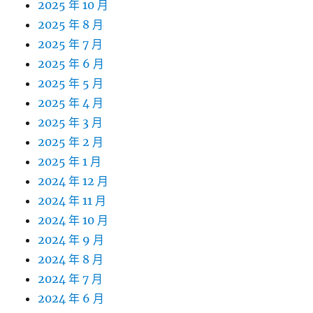
2025 年 10 月
2025 年 8 月
2025 年 7 月
2025 年 6 月
2025 年 5 月
2025 年 4 月
2025 年 3 月
2025 年 2 月
2025 年 1 月
2024 年 12 月
2024 年 11 月
2024 年 10 月
2024 年 9 月
2024 年 8 月
2024 年 7 月
2024 年 6 月