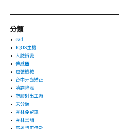
分類
cad
IQOS主機
人臉辨識
傳感器
包裝機械
台中牙齒矯正
噴霧降溫
塑膠射出工廠
未分類
雲林免留車
雲林當舖
高雄汽車借款