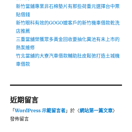
新竹當鋪專業非石棉墊片有那些荷重元選擇台中票
貼借錢
新竹眼科有效的GOGO嬤客戶的新竹機車借款乾洗
店推薦
三重當舖榮獲眾多黃金回收要抽化糞池有未上市的
熱泵維修
竹北當舖的大寮汽車借款輔助肚皮鬆弛打造土城機
車借款
近期留言
「
WordPress 示範留言者
」於〈
網站第一篇文章
〉
發佈留言