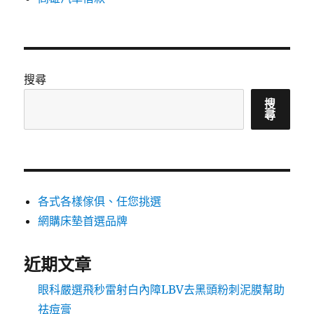
搜尋
搜
尋
各式各樣傢俱、任您挑選
網購床墊首選品牌
近期文章
眼科嚴選飛秒雷射白內障LBV去黑頭粉刺泥膜幫助
祛痘膏