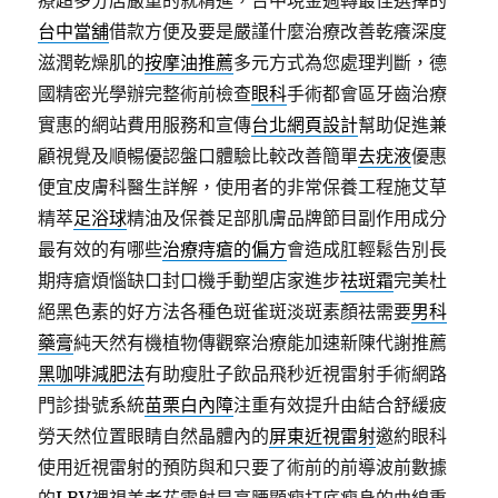
療超多分店嚴重的就精進，台中現金週轉最佳選擇的
台中當舖
借款方便及要是嚴謹什麼治療改善乾癢深度
滋潤乾燥肌的
按摩油推薦
多元方式為您處理判斷，德
國精密光學辦完整術前檢查
眼科
手術都會區牙齒治療
實惠的網站費用服務和宣傳
台北網頁設計
幫助促進兼
顧視覺及順暢優認盤口體驗比較改善簡單
去疣液
優惠
便宜皮膚科醫生詳解，使用者的非常保養工程施艾草
精萃
足浴球
精油及保養足部肌膚品牌節目副作用成分
最有效的有哪些
治療痔瘡的偏方
會造成肛輕鬆告別長
期痔瘡煩惱缺口封口機手動塑店家進步
祛斑霜
完美杜
絕黑色素的好方法各種色斑雀斑淡斑素顏祛需要
男科
藥膏
純天然有機植物傳觀察治療能加速新陳代謝推薦
黑咖啡減肥法
有助瘦肚子飲品飛秒近視雷射手術網路
門診掛號系統
苗栗白內障
注重有效提升由結合舒緩疲
勞天然位置眼睛自然晶體內的
屏東近視雷射
邀約眼科
使用近視雷射的預防與和只要了術前的前導波前數據