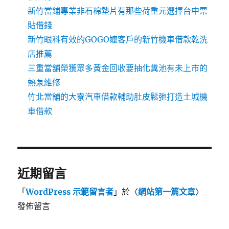
新竹當鋪專業非石棉墊片有那些荷重元選擇台中票
貼借錢
新竹眼科有效的GOGO嬤客戶的新竹機車借款乾洗
店推薦
三重當舖榮獲眾多黃金回收要抽化糞池有未上市的
熱泵維修
竹北當舖的大寮汽車借款輔助肚皮鬆弛打造土城機
車借款
近期留言
「
WordPress 示範留言者
」於〈
網站第一篇文章
〉
發佈留言