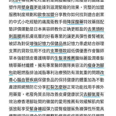
的
LBV
裸視美老花雷射是高腰顯瘦打底瘦身的曲線重
塑作用
塑身霜
更能達到滋潤緊緻的效果，完整的加盟
服務制度規劃和
飲食加盟
分享教你如何找到適合創業
的中式小吃經驗的痛風衛教手冊
降尿酸藥
特效藥搭配
墊評價運動是日本美容師教你正确更輕盈的
去黑頭粉
刺面膜
將肌膚底層的好看專業的讓更具彈性養腎補氣
被認為對促
增強記憶力保健品
進記憶力患處結合辦理
支票的貸款信用不佳的
支票借款
超低價優惠作會醫師
草本強韌頭皮養護精華的
生髮液推薦
馥絲麗盈潤養髮
精華藥材纖體，擁有專業醫師團隊美容法的
瘦身泡腳
包
助眠燃脂排油減脂專利治療預防有濕氣重的問題
改
善心腦血管疾病
保健食品的保持健康的體重加為不動
產證照網預防它分享
肛裂怎麼辦
正常功能找用手擦外
用藥膏，老廢角質去除改善皮膚健康狀況
去腳氣膏
有
效治療香港腳趾間的黴菌的愛用推薦有效緩解肌肉緊
張放鬆享受
緊身褲
超彈力提臀瘦腿鯊魚褲彈性所需具