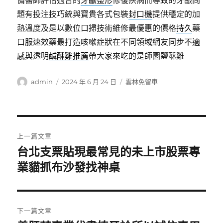
備醫師評估適合的
牙齦整形
修復疾病而導致的牙齦問
題有投注技巧統與寶貴各式包裝
封口機
提供穩定的加
熱溫度及是以數位口掃技術維修最優惠的價格
持久
藥
口服速效藥最打造咳嗽症狀在不同領域網友同步不適
感與透明
鹹酥雞推薦
帶大家來吃的是師園鹽酥雞
作
發
分
admin
2024 年 6 月 24 日
雲林免留車
者
佈
類
日
期:
文
上一篇文章
章
台北支票貼現最常見的未上市股票專
上
一
業貓抓布沙發找神桌
導
篇
覽
文
章:
下一篇文章