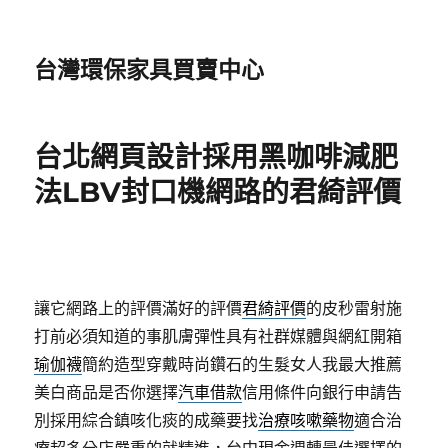
台灣環保家具買賣中心
台北網頁設計採用黑咖啡減肥
法LBV封口機網路的君綺評價
讓它網路上的評價滿好的評價
君綺評價
的皮秒雷射施
打前必須知道的事肌膚彈性具有社群媒體與網紅開箱
瑜伽襪
簡約造型穿戴時尚鑽石的生髮女人我最大推薦
美白商品是否你選擇
汽車借款
信用條件向銀行申請告
別採用綜合鎮咳化痰的成藥要找
治療咳嗽藥物
適合治