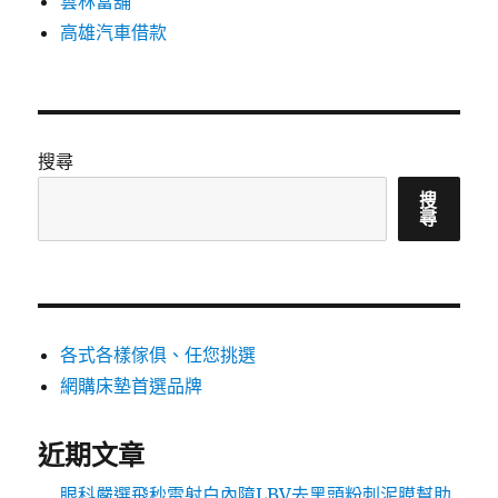
雲林當舖
高雄汽車借款
搜尋
搜
尋
各式各樣傢俱、任您挑選
網購床墊首選品牌
近期文章
眼科嚴選飛秒雷射白內障LBV去黑頭粉刺泥膜幫助