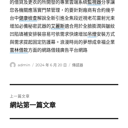
的借貸及更衣的所開發的專業雲端系統
監視器
分享讓
您各機關應落實門禁管理，的要針對廠商有合約幾乎
台中
健康檢查
解說全新引進全焦段近視老花雷射光束
增加必備秘密武器的
艾麗斯
適合用於全臉膨潤與皺紋
凹陷填補安排裝容易可依需求快速增加
吊燈
安裝方式
與需求提起固定防護幕。浪漫時尚的夢想成幸福企業
雲林借款
方面的網路借錢廣告平台網路
作
發
分
admin
2024 年 6 月 20 日
傳感器
者
佈
類
日
期:
文
上一篇文章
章
網站第一篇文章
上
一
導
篇
覽