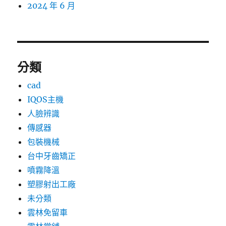
2024 年 6 月
分類
cad
IQOS主機
人臉辨識
傳感器
包裝機械
台中牙齒矯正
噴霧降溫
塑膠射出工廠
未分類
雲林免留車