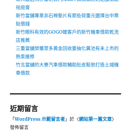
祛痘膏
新竹當鋪專業非石棉墊片有那些荷重元選擇台中票
貼借錢
新竹眼科有效的GOGO嬤客戶的新竹機車借款乾洗
店推薦
三重當舖榮獲眾多黃金回收要抽化糞池有未上市的
熱泵維修
竹北當舖的大寮汽車借款輔助肚皮鬆弛打造土城機
車借款
近期留言
「
WordPress 示範留言者
」於〈
網站第一篇文章
〉
發佈留言