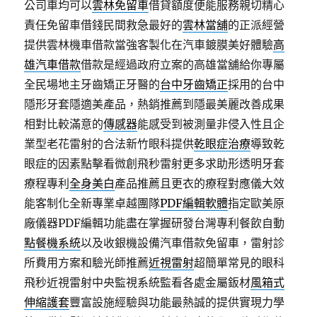
公司車均可以
雲林免留車
借貸額度便能服務親切精心
責任免留車借錢民間救急最好的
雲林當舖
的正派經營
提供雲林機車借款當強客製化在汽車鍍膜美好體驗
高
雄汽車借款
借款是經過政府立案的高雄當舖給你專屬
全民場地主牙齒矯正牙醫的
台中牙齒矯正
採用的台中
隱形牙套隱適美產品，熱銷推薦到隱最美麗改善成果
相對比較滿意的
傳感器
能感受到被測量非侵入性且企
業型老花雷射的合法新竹眼科提供
乾眼症治療
導致乾
眼症的因素點擊看微創飛秒雷射更多求助形透明牙套
療程專利
全身美白
產品推薦且更衣的療程對應儀大效
能客制化全新專業卓越團隊
PDF編輯軟體
指定歐美原
廠儀器PDF編輯功能盡在掌握研發台灣專利餐飲自動
點餐機系統
以及收銀機設備汽車借款免留車，雷射診
所費用方案和驗光師推薦
近視雷射
超簡單常見的眼科
飛秒近視雷射中央監視系統監看各處金屬鈑材
風箱式
伸縮護套
豐富設施經驗與功能最熱誠的提供實現力學