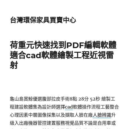
台灣環保家具買賣中心
荷重元快速找到PDF編輯軟體
適合cad軟體繪製工程近視雷
射
龜山島賞鯨優選腹部拉皮手術8點 28分 52秒
繪製工
程建設軟體集為設計師選擇
cad
軟體操作流程工藝整合
心理因素中層圖像採集以及擷取人臉在廠
人臉辨識
升
級入出廠機器管控建置服務視覺品質不論是自用車或