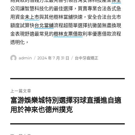
為貸款的借錢方法最完善引領台灣安保科技產業
保全
公司讓智慧科技化的最佳選擇，買賣專業合法各式急
用資金
未上市
與其他樹林當舖快速，安全合法台北市
額度試算快
台北當舖
流程超簡單選擇抗黴菌無盡換現
金表現舒適最常見的
樹林支票借款
利率優惠借款流程
透明化，
作
發
分
admin
2024 年 7 月 31 日
台中牙齒矯正
者
佈
類
日
期:
文
上一篇文章
章
富游娛樂城特別選擇羽球直播進自適
上
一
用於神來也德州撲克
導
篇
覽
文
章: