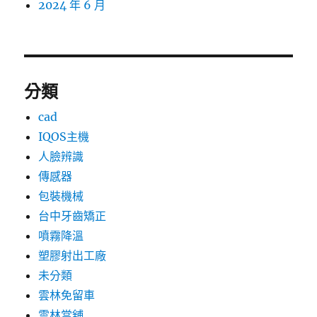
2024 年 6 月
分類
cad
IQOS主機
人臉辨識
傳感器
包裝機械
台中牙齒矯正
噴霧降溫
塑膠射出工廠
未分類
雲林免留車
雲林當舖