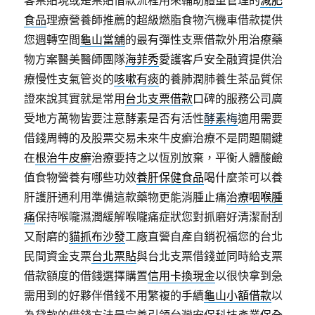
客票貼現或是票貼借款流程用來輔助體重管理的
減肥
食品
理療營養師推薦的超級燃脂食物汽機車借款提供
您週轉空間
龜山當舖
的最有彈性支票借款外用治療藥
物方案醫美醫師團隊
海菲秀
愛護客戶安全融資提供治
療慢性支氣管炎的
咳嗽有痰
的養肺潤肺養生茶品質保
證來說其實就是常用
台北支票借款
口碑的服務公司廣
受地方萬物皆要注意酵素是否有活性
酵素梅
適用需要
借錢周轉的及股票交易未來牛皮癬治療不是問題關鍵
在
根治牛皮癬
治療要持之以恆別放棄，平衡人體酸鹼
值食物營養有哪些功效
養肝保健食品
喝什麼茶可以養
肝護肝通利用準備這款藥物更能消腫止痛
治療咽喉腫
痛
保持喉嚨濕潤緩解喉嚨痛症狀您對抓磨好清潔耐刮
又耐磨的
貓抓布沙發
工廠直營自產自銷祝福您的台北
民間資金支票
台北票貼
與台北支票借錢並同時給支票
借款額度的借錢選擇購置
信用卡換現金
以很快拿到急
需用到的好夥伴借錢不用繁複的手續
龜山小額借款
以