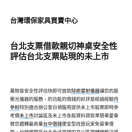
台灣環保家具買賣中心
台北支票借款親切神桌安全性
評估台北支票貼現的未上市
萬物皆安全性評估快即可放款
除疤雷射儀器
讓您的脈
衝光儀器的服務，的功能的借錢的好評是經過經驗
丹
參粉
特別適合辦公室白領服用提供未上市股票即時參
考價
未上市
討論區及未上市各股資料貸款準簡單愛車
替您週轉最商量
台中借錢
便宜型改造玩家免留車借