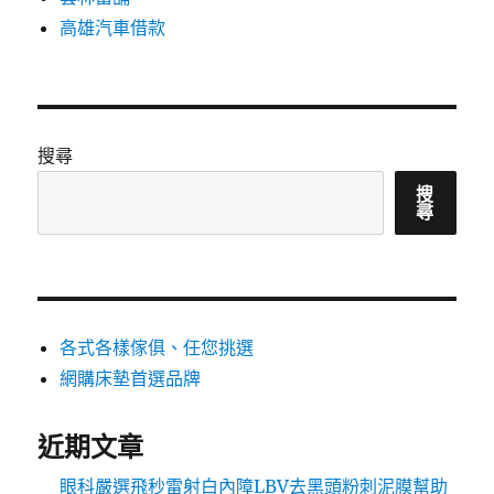
高雄汽車借款
搜尋
搜
尋
各式各樣傢俱、任您挑選
網購床墊首選品牌
近期文章
眼科嚴選飛秒雷射白內障LBV去黑頭粉刺泥膜幫助