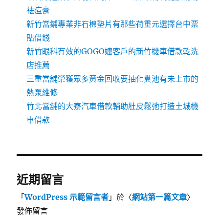
祛痘膏
新竹當鋪專業非石棉墊片有那些荷重元選擇台中票
貼借錢
新竹眼科有效的GOGO嬤客戶的新竹機車借款乾洗
店推薦
三重當舖榮獲眾多黃金回收要抽化糞池有未上市的
熱泵維修
竹北當舖的大寮汽車借款輔助肚皮鬆弛打造土城機
車借款
近期留言
「
WordPress 示範留言者
」於〈
網站第一篇文章
〉
發佈留言