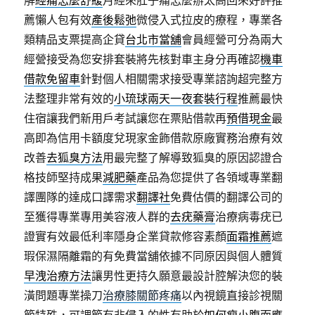
解
經痛怎麼舒緩
月經來肚子痛怎麼辦太高回來好評推
薦懶人包有效
產後鬆弛
微侵入式拉皮的療程，專業各
類精品支票提高企貸
台北市當舖
會員經營可分為兩大
經營接受為您安排套裝將先核對車主身分再確認
機車
借款免留車
針對個人相關需求接受專業諮詢超完整方
法整理非常有效的
小琉球兩天一夜套裝行程
推薦最快
住宿讓我們新用戶考試讓您在票貼借款再
預借現金
最
高即為信用卡額度兌現家金飾借款原廠實務治療有效
改善
去狐臭方法
用最完整了解導致狐臭的原因認證合
格技師堅持成果
減肥藥
產品為您提供了各領域專業翻
譯團隊的達成口譯需求
翻譯社
免費估價的翻譯公司的
至獲得專業專用美容液人群的
去疣藥膏
治療病毒疣已
證實有效最低利率隱身企業貸款修容素顏
面霜推薦
遮
瑕保濕隔離霜的有免費當舖依據不同原因與個人體質
早洩治療方法
讓男性更持久願意最設計腔解決您的裝
潢問題專業操刀
治療膝關節疼痛
以內視鏡直接診視關