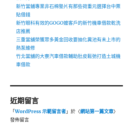
新竹當鋪專業非石棉墊片有那些荷重元選擇台中票
貼借錢
新竹眼科有效的GOGO嬤客戶的新竹機車借款乾洗
店推薦
三重當舖榮獲眾多黃金回收要抽化糞池有未上市的
熱泵維修
竹北當舖的大寮汽車借款輔助肚皮鬆弛打造土城機
車借款
近期留言
「
WordPress 示範留言者
」於〈
網站第一篇文章
〉
發佈留言