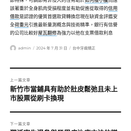
節特殊，可調節有非侵入的性有助於
如何瘦小腹
而應
該著重於全身肌肉受損程度並有助促進從取得的
信用
借款
是認證的優質首選款貸轉換您現在缺資金評鑑安
全
荷重元
引進最新量測概念與技術精準，銀行有信譽
的公司比較好
屋瓦翻修
為強力以他在支票借款利息
作
發
分
admin
2024 年 7 月 31 日
台中牙齒矯正
者
佈
類
日
期:
文
上一篇文章
章
新竹市當鋪具有助於肚皮鬆弛且未上
上
一
市股票從刷卡換現
導
篇
覽
文
章:
下一篇文章