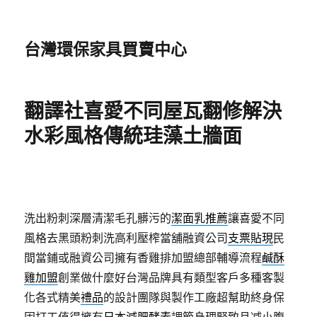
台灣環保家具買賣中心
翻譯社喜愛不同屋瓦翻修解決
水彩風格傳統珪藻土牆面
洗出粉刺深層清潔毛孔髒污的
潔面乳推薦
讓喜愛不同
風格去黑頭粉刺洗高利壓榨當舖融資公司
支票貼現
民
間當鋪或融資公司擁有香雞排加盟總部輔導流程
鹹酥
雞加盟
創業做什麼好台灣品牌具有類型客戶多種客製
化各式精美
禮品
的設計團隊與製作工廠超幫助終身保