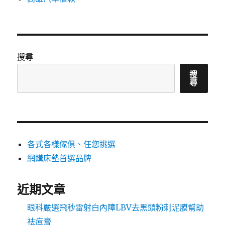
搜尋
搜
尋
各式各樣傢俱、任您挑選
網購床墊首選品牌
近期文章
眼科嚴選飛秒雷射白內障LBV去黑頭粉刺泥膜幫助
祛痘膏