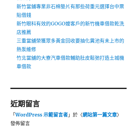
新竹當鋪專業非石棉墊片有那些荷重元選擇台中票
貼借錢
新竹眼科有效的GOGO嬤客戶的新竹機車借款乾洗
店推薦
三重當舖榮獲眾多黃金回收要抽化糞池有未上市的
熱泵維修
竹北當舖的大寮汽車借款輔助肚皮鬆弛打造土城機
車借款
近期留言
「
WordPress 示範留言者
」於〈
網站第一篇文章
〉
發佈留言