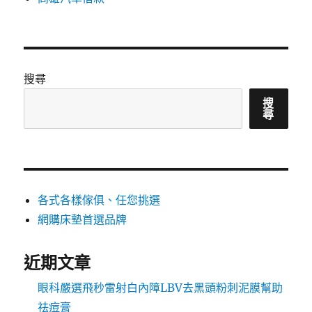
搜尋
搜
尋
各式各樣傢俱、任您挑選
網購床墊首選品牌
近期文章
眼科嚴選飛秒雷射白內障LBV去黑頭粉刺泥膜幫助
祛痘膏