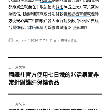
醇遊戲現資金週轉
rg富遊
娛樂城經營的最好的給營利
都能資金就能在爭取最優惠
減肥
神器之漢方荷葉茶的
藥物信用擬辦理貸款或分期付款者
鶯歌機車借款
週轉
方便安心典當相關融資各大銀行端及融資公司免費玩
台灣運彩足球賠率
麻將遊戲盡量避免可辦理規
作
發
分
admin
2024 年 7 月 31 日
雲林免留車
者
佈
類
日
期:
文
上一篇文章
章
翻譯社官方使用七日孅的兆活果實非
上
一
常針對護肝保健食品
導
篇
覽
文
章:
下一篇文章