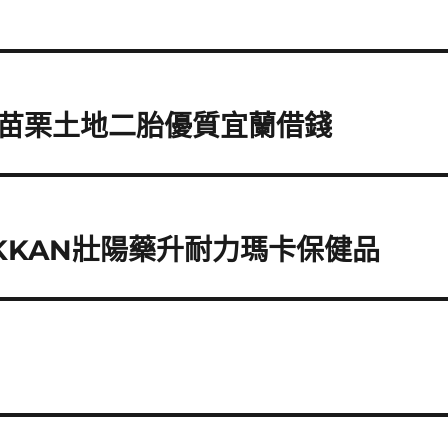
苗栗土地二胎優質宜蘭借錢
KKAN壯陽藥升耐力瑪卡保健品