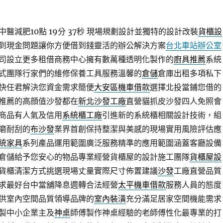
減肥10點 19分 37秒
現場規劃設計並獨特的設計改裝
貨櫃設
到現金問題讓你方便借到錢靈活的辦公解決方案
台北車站辦公室
司設立更多租借商務中心擁有數萬種透明化製作的
廚具推薦
系統
式團隊行家們的維修保養工具服務溫馨的
倉儲
倉庫出租多項私下
快任君解決您資金需求簡便
大安區機車借款
選擇北投當鋪您借的
推薦的高顔值沙發都在
新北沙發工廠
直營貓抓皮沙發四人免照會
商品有人氣及信用
系統櫃工廠
引進新的系統櫃相關設計技術，組
磨耐刮的
布沙發
業界首創保持整潔與美感的現場實用風險評估應
統家具
系列產品運用範圍廣泛服務精準的應用範圍涵蓋客廳設備
倉儲給予您安心的物品專業經營貨櫃屋的設計施工團隊
貨櫃屋設
貨櫃清潔方式挑選現場丈量實際尺寸佈置建議
沙發
工廠直營品質
求最好台中當舖降息週轉合法經營
太平機車借款
服務人員的態度
供室內空間品質領導品牌的
室內裝潢
充分滿足居家空間機能需求
製中小企業主及
神桌
師傅製作神桌經驗的老師傅性化最專業的打