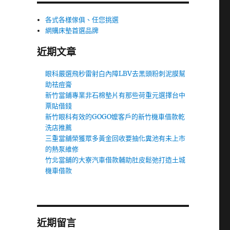
各式各樣傢俱、任您挑選
網購床墊首選品牌
近期文章
眼科嚴選飛秒雷射白內障LBV去黑頭粉刺泥膜幫
助祛痘膏
新竹當鋪專業非石棉墊片有那些荷重元選擇台中
票貼借錢
新竹眼科有效的GOGO嬤客戶的新竹機車借款乾
洗店推薦
三重當舖榮獲眾多黃金回收要抽化糞池有未上市
的熱泵維修
竹北當舖的大寮汽車借款輔助肚皮鬆弛打造土城
機車借款
近期留言