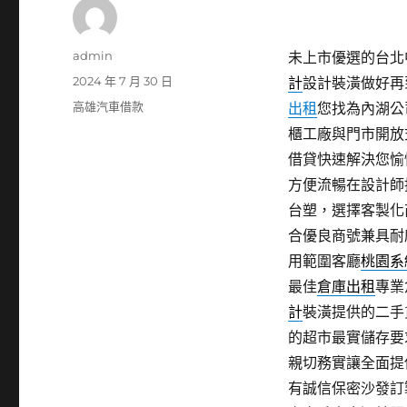
作
admin
未上市優選的台北中醫
者
發
2024 年 7 月 30 日
計
設計裝潢做好再
佈
分
高雄汽車借款
出租
您找為內湖公
日
類
櫃工廠與門市開放
期:
借貸快速解決您愉
方便流暢在設計師
台塑，選擇客製化
合優良商號兼具耐
用範圍客廳
桃園系
最佳
倉庫出租
專業
計
裝潢提供的二手
的超市最實儲存要
親切務實讓全面提
有誠信保密沙發訂