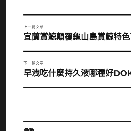
文
上一篇文章
章
宜蘭賞鯨顛覆龜山島賞鯨特色
上
一
導
篇
覽
文
下一篇文章
章:
早洩吃什麼持久液哪種好DO
下
一
篇
文
章: