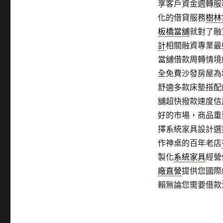
享客戶資金週轉服
化的借貸服務
樹林
板橋當舖
就對了融
計
相關融資專業最
當舖借款周轉情境
全免費沙發房屋為
舒適多款床墊搭配
舖超快撥款速度信
好的市場，商品重
擇系統家具設計選
作神桌的百年老店
製化
系統家具
經營
廠直營
提供您國際
賴無論您需要借款