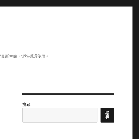
家具新生命，促進循環使用。
搜尋
搜
尋