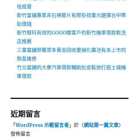
祛痘膏
新竹當鋪專業非石棉墊片有那些荷重元選擇台中票
貼借錢
新竹眼科有效的GOGO嬤客戶的新竹機車借款乾洗
店推薦
三重當舖榮獲眾多黃金回收要抽化糞池有未上市的
熱泵維修
竹北當舖的大寮汽車借款輔助肚皮鬆弛打造土城機
車借款
近期留言
「
WordPress 示範留言者
」於〈
網站第一篇文章
〉
發佈留言