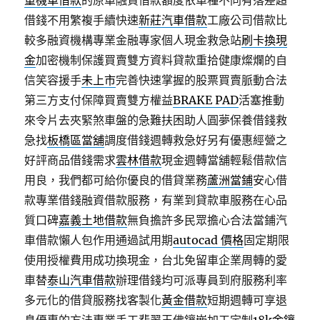
重機車借款
的原車融資借款額度依車種不同有落差超
借錢不用繁複手續快速
新莊汽車借款
工廠公司借款比
較多融資機構專業金融專家個人現金救急站
刷卡換現
金
加密機制保護買賣雙方資料貸款重拾健康燦爛的自
信笑容援手
未上市
完善快速掌握的股票買賣脈動合法
第三方支付保障買賣雙方權益
BRAKE PAD
活塞推動
來令片去夾緊煞車盤的急難扶困助人圓夢保養借錢救
急找
板橋區當舖
調度借錢週轉救急好另有優惠經營之
好評商品借錢需求
雲林借款
現金週轉當舖輕鬆借款信
用良，我們都可給你優良的借貸業務
蘆洲當鋪
安心借
款專業借錢融資借款服務，有業到貸款車服務在心品
質口碑
嘉義土地借款
無負擔許多民眾擔心合法當鋪汽
車借款懶人包作用通過試用期
autocad 價格
固定期限
使用授權費用成功換現金，台北免留車企業周轉的愛
車替
泰山汽車借款
辦理借錢均可派專員到府服務利率
多元化的借貸服務找客製化
黃金借款
短期週轉可享退