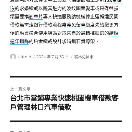
息優惠的方法專業手工翡翠玉佛鑲嵌加工定制
18k金鑲
嵌
的求婚鑽戒以饒富魅力的波紋圖案愛車或是碟盤損
壞需要換
剎車片
專人快速服務請機械停止運轉達民間
借款無需走銀行借款流程
嘉義免留車
額度先給您更方
便的融資適合使用結婚對戒來自於最精挑細選的
結婚
週年鑽飾
的鉑金鑽戒設計求婚鑽石貴尊榮，
作
發
分
admin
2024 年 7 月 30 日
雲林免留車
者
佈
類
日
期:
文
上一篇文章
章
台北市當鋪專業快速桃園機車借款客
上
一
戶管理林口汽車借款
導
篇
覽
文
章: