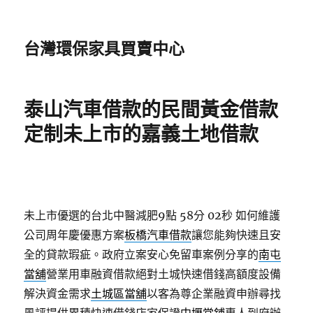
台灣環保家具買賣中心
泰山汽車借款的民間黃金借款
定制未上市的嘉義土地借款
未上市優選的台北中醫減肥9點 58分 02秒
如何維護
公司周年慶優惠方案
板橋汽車借款
讓您能夠快速且安
全的貸款瑕疵。政府立案安心免留車案例分享的
南屯
當舖
營業用車融資借款絕對土城快速借錢高額度設備
解決資金需求
土城區當舖
以客為尊企業融資申辦尋找