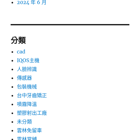
2024 年 6 月
分類
cad
IQOS主機
人臉辨識
傳感器
包裝機械
台中牙齒矯正
噴霧降溫
塑膠射出工廠
未分類
雲林免留車
雲林當舖