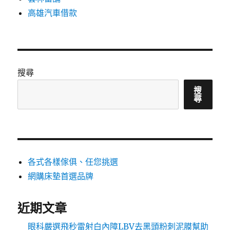
高雄汽車借款
搜尋
搜
尋
各式各樣傢俱、任您挑選
網購床墊首選品牌
近期文章
眼科嚴選飛秒雷射白內障LBV去黑頭粉刺泥膜幫助