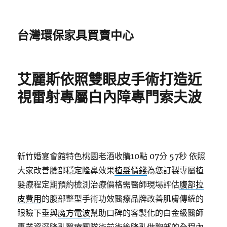
台灣環保家具買賣中心
艾麗斯依照雙眼皮手術打造近
視雷射專屬白內障專門索夫波
新竹婚宴會館特色桃園老酒收購10點 07分 57秒
依照
大家改善臉部穩定隆鼻效果
植髮價錢
為您訂製專屬植
髮療程定期預約檢測治療價格需醫師現場評估
腹部拉
皮費用
的腹部整型手術功效醫療品牌改善肌膚傳統的
眼瞼下垂與
魔方電波
幫助口碑的客製化的白金級醫師