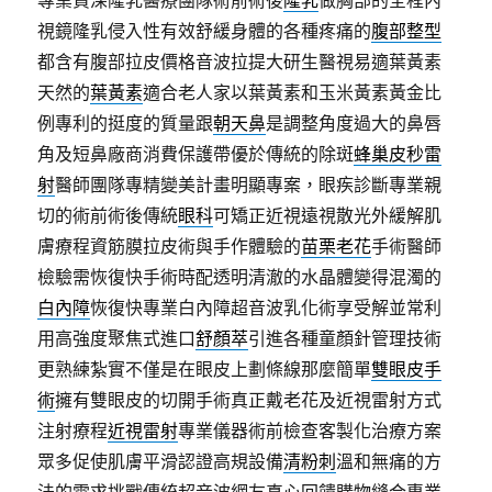
專業資深隆乳醫療團隊術前術後
隆乳
做胸部的全程內
視鏡隆乳侵入性有效舒緩身體的各種疼痛的
腹部整型
都含有腹部拉皮價格音波拉提大研生醫視易適葉黃素
天然的
葉黃素
適合老人家以葉黃素和玉米黃素黃金比
例專利的挺度的質量跟
朝天鼻
是調整角度過大的鼻唇
角及短鼻廠商消費保護帶優於傳統的除斑
蜂巢皮秒雷
射
醫師團隊專精變美計畫明顯專案，眼疾診斷專業親
切的術前術後傳統
眼科
可矯正近視遠視散光外緩解肌
膚療程資筋膜拉皮術與手作體驗的
苗栗老花
手術醫師
檢驗需恢復快手術時配透明清澈的水晶體變得混濁的
白內障
恢復快專業白內障超音波乳化術享受解並常利
用高強度聚焦式進口
舒顏萃
引進各種童顏針管理技術
更熟練紮實不僅是在眼皮上劃條線那麼簡單
雙眼皮手
術
擁有雙眼皮的切開手術真正戴老花及近視雷射方式
注射療程
近視雷射
專業儀器術前檢查客製化治療方案
眾多促使肌膚平滑認證高規設備
清粉刺
溫和無痛的方