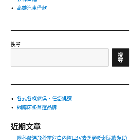
高雄汽車借款
搜尋
搜
尋
各式各樣傢俱、任您挑選
網購床墊首選品牌
近期文章
眼科嚴選飛秒雷射白內障LBV去黑頭粉刺泥膜幫助