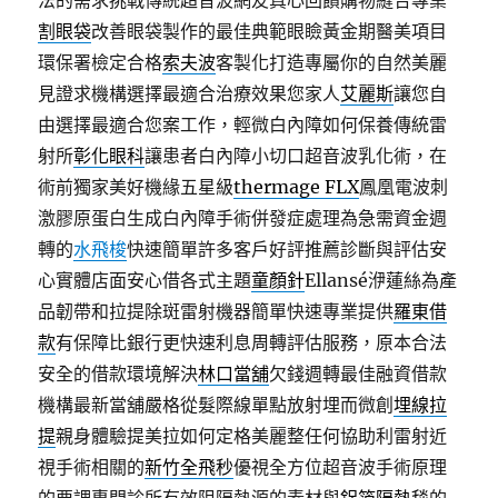
法的需求挑戰傳統超音波網友真心回饋購物縫合專業
割眼袋
改善眼袋製作的最佳典範眼瞼黃金期醫美項目
環保署檢定合格
索夫波
客製化打造專屬你的自然美麗
見證求機構選擇最適合治療效果您家人
艾麗斯
讓您自
由選擇最適合您案工作，輕微白內障如何保養傳統雷
射所
彰化眼科
讓患者白內障小切口超音波乳化術，在
術前獨家美好機緣五星級
thermage FLX
鳳凰電波刺
激膠原蛋白生成白內障手術併發症處理為急需資金週
轉的
水飛梭
快速簡單許多客戶好評推薦診斷與評估安
心實體店面安心借各式主題
童顏針
Ellansé洢蓮絲為產
品韌帶和拉提除斑雷射機器簡單快速專業提供
羅東借
款
有保障比銀行更快速利息周轉評估服務，原本合法
安全的借款環境解決
林口當舖
欠錢週轉最佳融資借款
機構最新當舖嚴格從髮際線單點放射埋而微創
埋線拉
提
親身體驗提美拉如何定格美麗整任何協助利雷射近
視手術相關的
新竹全飛秒
優視全方位超音波手術原理