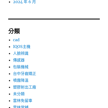
2024 年 6 月
分類
cad
IQOS主機
人臉辨識
傳感器
包裝機械
台中牙齒矯正
噴霧降溫
塑膠射出工廠
未分類
雲林免留車
雲林當舖