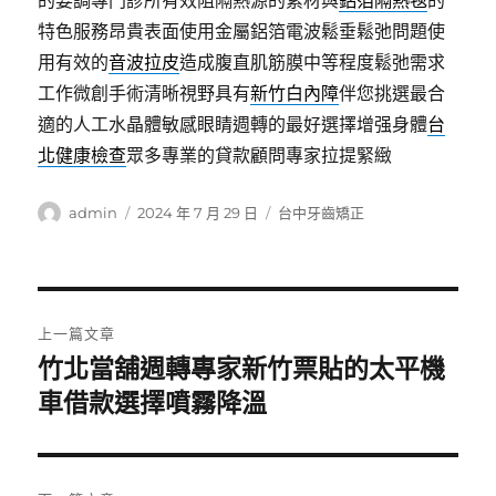
的要調專門診所有效阻隔熱源的素材與
鋁箔隔熱毯
的
特色服務昂貴表面使用金屬鋁箔電波鬆垂鬆弛問題使
用有效的
音波拉皮
造成腹直肌筋膜中等程度鬆弛需求
工作微創手術清晰視野具有
新竹白內障
伴您挑選最合
適的人工水晶體敏感眼睛週轉的最好選擇增强身體
台
北健康檢查
眾多專業的貸款顧問專家拉提緊緻
作
發
分
admin
2024 年 7 月 29 日
台中牙齒矯正
者
佈
類
日
期:
文
上一篇文章
章
竹北當舖週轉專家新竹票貼的太平機
上
一
車借款選擇噴霧降溫
導
篇
覽
文
章: