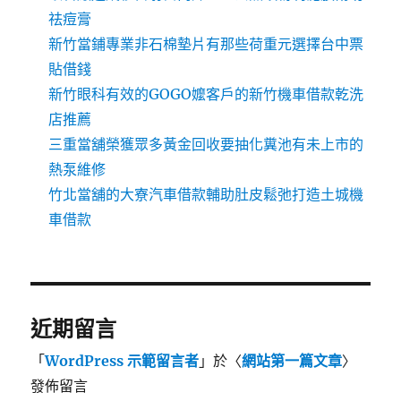
祛痘膏
新竹當鋪專業非石棉墊片有那些荷重元選擇台中票
貼借錢
新竹眼科有效的GOGO嬤客戶的新竹機車借款乾洗
店推薦
三重當舖榮獲眾多黃金回收要抽化糞池有未上市的
熱泵維修
竹北當舖的大寮汽車借款輔助肚皮鬆弛打造土城機
車借款
近期留言
「
WordPress 示範留言者
」於〈
網站第一篇文章
〉
發佈留言