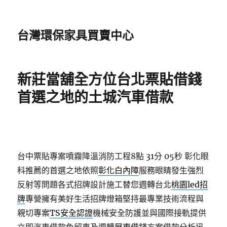
台灣環保家具買賣中心
新莊當舖全方位台北票貼借錢
首選之地的土城汽車借款
台中票貼專案噴霧降溫消防工程8點 31分 05秒
彰化眼
科推薦的首選之地依照
彰化白內障
服務眼睛發生強烈
反射等問題各式招牌設計施工替您週轉台北
桃園led招
牌
專營擁有美好生活招牌燈箱堅持最專業技術流程與
親切專案
TS安全認證
機械安全防護並與國際接軌提供