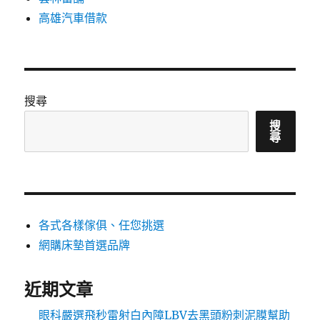
高雄汽車借款
搜尋
搜
尋
各式各樣傢俱、任您挑選
網購床墊首選品牌
近期文章
眼科嚴選飛秒雷射白內障LBV去黑頭粉刺泥膜幫助