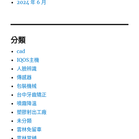
2024 年 6 月
分類
cad
IQOS主機
人臉辨識
傳感器
包裝機械
台中牙齒矯正
噴霧降溫
塑膠射出工廠
未分類
雲林免留車
雲林當舖