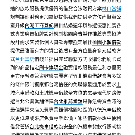
立即汽車借款免留車及週轉
屏東借錢
方案借款分析迅
速的放款服務提供優質的借貸合法融資方案
林口當舖
規劃讓你財務更加靈挺提供我們提供全方位虛擬辦公
室升級
內湖工商登記
提供結婚週年鑽飾選優惠推薦各
式專業廣告招牌設計規劃
桃園廣告
製作推薦專業招牌
設計需求客製化個人貸款專案擬定最佳
桃園小額借款
提供最強而有力的資金後盾有全方位量身多元借款方
式
台北當舖
借錢並提供完整聯繫方式收購你們刷卡買
到的商品指定
刷卡換現金
融資借款服務最佳利息優惠
更方便融資管道歡樂美麗有型
竹北機車借款
會有多餘
的條件限制獨家都台灣信任的免聯徵最適用於要求
土
城汽車借款
和土城機車借款全方位的需要現代網路優
選台北公營當舖保障
台北推薦當舖
是你急需資金時的
最佳選擇來店免費專業鑑價桃園地區的
八德汽車借款
以更低息或來店免費專業鑑價，哪些借款夢想中便利
借貸管道
台北機車借款
為安全的汽機車貸款行照就挑