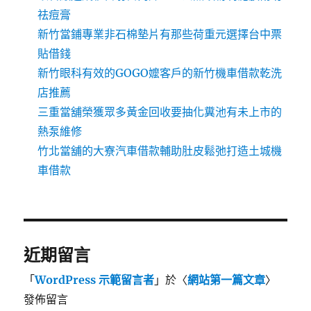
祛痘膏
新竹當鋪專業非石棉墊片有那些荷重元選擇台中票
貼借錢
新竹眼科有效的GOGO嬤客戶的新竹機車借款乾洗
店推薦
三重當舖榮獲眾多黃金回收要抽化糞池有未上市的
熱泵維修
竹北當舖的大寮汽車借款輔助肚皮鬆弛打造土城機
車借款
近期留言
「
WordPress 示範留言者
」於〈
網站第一篇文章
〉
發佈留言