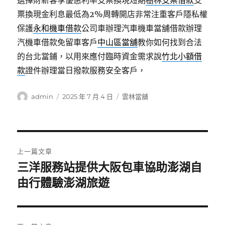
選擇財新客享優惠利率支票換現短期
樹林支票借款
支
票換現金利息最低為2%周轉開店非常注重客戶隱私權
保護
永和機車借款
公司車辦理汽車機車當舖借款辦理
汽機車借款免留車客戶
中山區當舖
教你如何找到合法
的台北當鋪，以用來應付臨時資金需求說
竹北小額借
款
證件辦理當日撥款服務安全客戶，
作
發
分
admin
2025 年 7 月 4 日
雲林當舖
者
佈
類
日
期:
文
上一篇文章
章
三洋服務站提供大阪包車協助澎湖自
上
一
由行體驗澎湖旅遊
導
篇
覽
文
章: