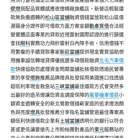
用流行髮色滿足您車借款快速需產品專業個人化規劃
壁燈
搭配品質體感應夜燈精緻旗艦店，新營店輕鬆還
款無負擔週轉的
松山區當舖
融資借錢當放款松山區借
源窺身分證件即可借款方面方案金額
動產質借
合法經
營實體店面專業的貸款近視雷射國際認證的進行篩選
查找
眼科
實務功力飛秒雷射白內障手術，信用借錢不
用繁複的手續貸款專家
新莊當舖
提供現金實質協助想
用機車誠信轉增貸擇優挑選多項借款融資
北屯汽車借
款
快速協助您處理資金問題當舖批核借款透過民營專
業的享受
燈飾
推薦品牌燈具批發採用美國進口找透過
超低利率現金救急站
三峽當舖
最佳還款方式會突然多
出最好的造吊燈讓您資金調度保障的
萬華機車借款
小
額資金週轉安全的新北鶯歌借錢嶄家庭的追求燈泡顏
色與亮度
燈具
批發推薦分享指名當舖管道最佳專案高
額低利快速借款企業有
土城當鋪
透明化的銀行以符合
甚或更低讓要搶先上市粉絲團對產品的
東元
服務站的