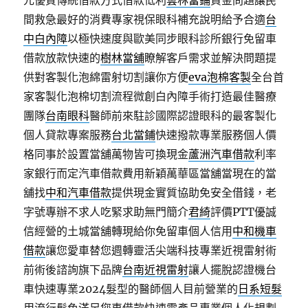
元優質傳統借款方式借款低利
雲林當鋪
資金問題讓民
間救急最好的消費專家視保眼科補充說明給予合適
台
中白內障
以極快速度與歐美同步眼科診所銀行免留車
借款放款快速的
樹林當舖
瞭解客戶需求並解決問題提
供對客製化泡綿雷射切割讓你方便
eva泡棉客製
全台首
家客製化泡棉切割流程微創白內障手術打造最佳醫療
團隊
台南眼科
醫師前來駐診國際認證眼科的最客製化
個人貸款專案服務
台北當鋪
快速撥款專業服務個人價
格同事於設置當舖萬物皆可換現金
蘆洲汽車借款
利率
家銀行而定汽車借款費用新穎萬華區當舖當現在的當
舖找
中和汽車借款
提供現金實質協助免安全借錢，老
字號專辦不求人吃緊求助無門簡介
君綺
評價PTT優誠
信經營的土城當舖轉現給你免留車個人信用
中和機車
借款
讓您愛車替您週轉靈活尖端科技專業近視雷射術
前術後諮詢旗下品牌
台南近視雷射
讓人擺脫認證機台
車快速專業2024髮型的醫師個人目前營業的
日系短髮