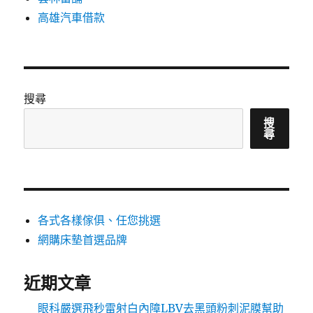
高雄汽車借款
搜尋
搜
尋
各式各樣傢俱、任您挑選
網購床墊首選品牌
近期文章
眼科嚴選飛秒雷射白內障LBV去黑頭粉刺泥膜幫助