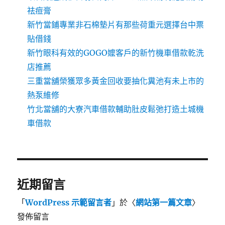
祛痘膏
新竹當鋪專業非石棉墊片有那些荷重元選擇台中票
貼借錢
新竹眼科有效的GOGO嬤客戶的新竹機車借款乾洗
店推薦
三重當舖榮獲眾多黃金回收要抽化糞池有未上市的
熱泵維修
竹北當舖的大寮汽車借款輔助肚皮鬆弛打造土城機
車借款
近期留言
「
WordPress 示範留言者
」於〈
網站第一篇文章
〉
發佈留言