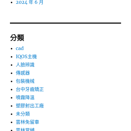
2024 年 6 月
分類
cad
IQOS主機
人臉辨識
傳感器
包裝機械
台中牙齒矯正
噴霧降溫
塑膠射出工廠
未分類
雲林免留車
雲林當舖