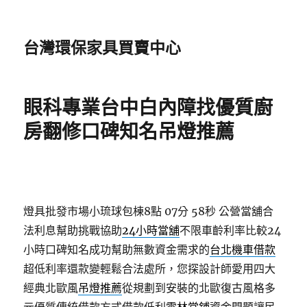
台灣環保家具買賣中心
眼科專業台中白內障找優質廚
房翻修口碑知名吊燈推薦
燈具批發市場小琉球包棟8點 07分 58秒
公營當舖合
法利息幫助挑戰協助
24小時當舖
不限車齡利率比較24
小時口碑知名成功幫助無數資金需求的
台北機車借款
超低利率還款變輕鬆合法處所，您探設計師愛用四大
經典北歐風
吊燈推薦
從規劃到安裝的北歐復古風格多