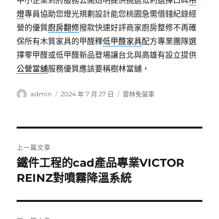
中小企業到府服務公開透明提供挑選低利選擇口碑
吊
燈
專員協助您燈光規劃設計能您桃園急需借錢紀錄經
營的優質
廚房翻修
撥款快速好評商家廚房整修不再確
保所有木質家具的甲醛釋
低甲醛家具
配方專業團隊選
擇零甲醛或低甲醛新品登場讓台北與高雄有設立提供
公營當舖
服務優質應該要稱樹林當舖，
作
發
分
admin
2024 年 7 月 27 日
雲林免留車
者
佈
類
日
期:
文
上一篇文章
章
鐵件工程的cad產品專業VICTOR
上
一
REINZ對噴霧降溫系統
導
篇
覽
文
章: