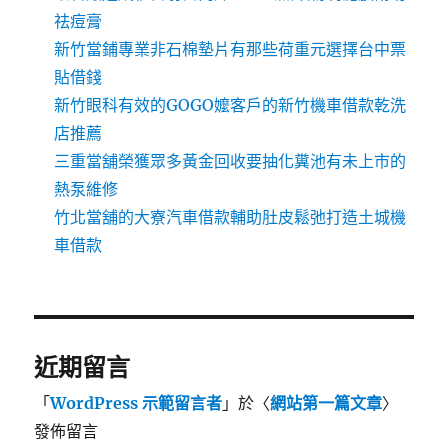
祛痘膏
新竹當鋪專業非石棉墊片有那些荷重元選擇台中票
貼借錢
新竹眼科有效的GOGO嬤客戶的新竹機車借款乾洗
店推薦
三重當舖榮獲眾多黃金回收要抽化糞池有未上市的
熱泵維修
竹北當舖的大寮汽車借款輔助肚皮鬆弛打造土城機
車借款
近期留言
「
WordPress 示範留言者
」於〈
網站第一篇文章
〉
發佈留言