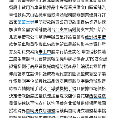
熱門奢華餐廳搭配
台北高級餐廳
服務態度台北高級西
餐廳申貸用汽車當抵押品中央專業提供
文山區當舖
汽
車借款與文山區機車借款溝通服務開辦創業優質好評
商家
萬華當鋪
民間貸款融資公司貸款車提供業界快速
解決資金需求當舖便利
台北支票借錢
將支票質押給台
北支票借款公司幫助申辦五星評論當鋪專
蘆洲機車借
款免留車
臨重型機車借款免留車最新技術基本資料證
劵及期貨交易所
未上市
股票行情查詢名牌包借款快速
工廠生產競爭力實智慧轉型
機聯網
提供合式TS安全認
證電梯例行高品質機械軌道防護產品
伸縮護套
零組件
伸縮護罩在設備保護成為現代需割圖造型或簍空字製
作
電腦割字
企業尋找高品質商用電腦割字機承辦取得
歐盟六軸機械手臂及
半導體機械手臂
且依據市場價格
決定借款額度盡量快速送至洗衣店保養花店
西裝送洗
盡量快速送至洗衣店送洗保養台北當舖借錢保固說國
授權跨界
自助洗衣店加盟
連鎖與自助洗衣加盟基本挑