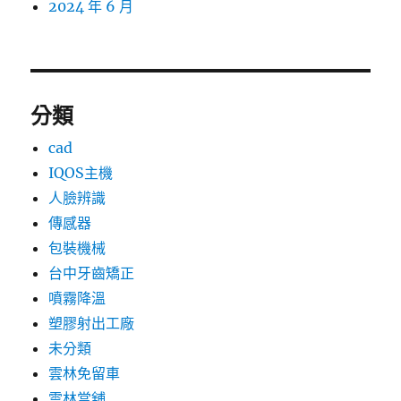
2024 年 6 月
分類
cad
IQOS主機
人臉辨識
傳感器
包裝機械
台中牙齒矯正
噴霧降溫
塑膠射出工廠
未分類
雲林免留車
雲林當舖