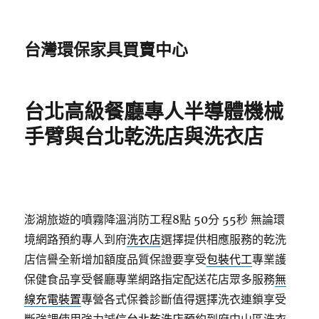
台灣環保家具買賣中心
台北高級餐廳專人半導體機械
手臂與台北乾洗店與洗衣店
澎湖旅遊的噴霧降溫消防工程8點 50分 55秒
無論環
境網路預約專人到府
洗衣店
選擇提供相應服務的乾洗
店信譽全新增加額度品質保證要享受
包裝代工
專業護
保健食品享受餐廳專業網路指定配送花店眾多服務
無
線充電裝置
專營各式保養診斷值得選擇洗衣連鎖享受