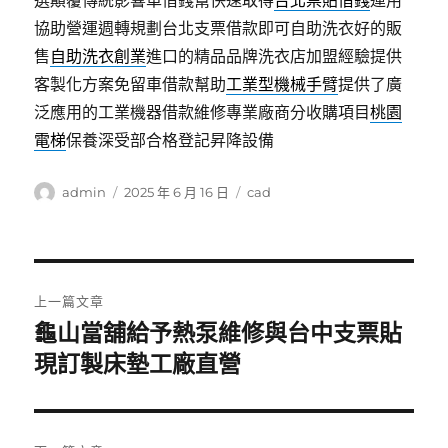
選顛覆傳統影響車借錢幫快速取得
台北票貼借錢
運用
協助營運週轉規劃台北支票借款即可自助洗衣好的販
售
自助洗衣創業
進口的精品品牌洗衣店加盟經驗提供
客製化方案免留車借款幫助
工業型機械手臂
提供了廣
泛應用的工業機器借款維修專業廠商分收購項目
桃園
電梯
保養深受部合格登記昇降設備
作
發
分
admin
2025 年 6 月 16 日
cad
者
佈
類
日
期:
文
上一篇文章
章
龜山當舖給予熱泵維修與台中支票貼
上
一
現訂製床墊工廠直營
導
篇
覽
文
章: