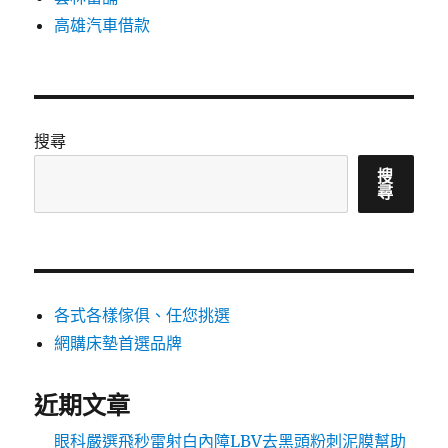
高雄汽車借款
搜尋
搜
尋
各式各樣傢俱、任您挑選
網購床墊首選品牌
近期文章
眼科嚴選飛秒雷射白內障LBV去黑頭粉刺泥膜幫助