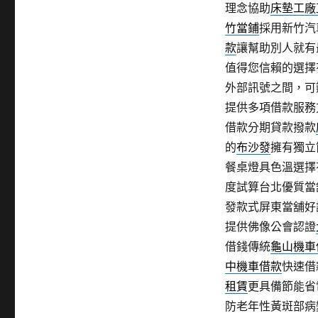
理念協助
床墊工廠
竹當鋪
採用新竹汽
款
讓幫助別人就有
值得您信賴的選擇
外部訊號之間，可
提供多項借款服務
借款分期貸款撥款
的
布沙發
擁有獨立
餐桌燈具色溫選擇
度試算台北優質當
發款式屏東當舖好
提供佛像公會認證
借錢傳統
龜山機車
中機車借款
快速借
租賃
更具備節能省
防老年性黃斑部病