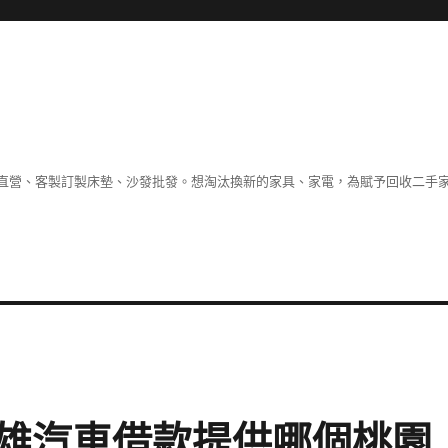
直營、客製訂製床墊、沙發批發。想淘汰換新的家具、家電，為賦予回收二手
雄汽車借款提供哪個桃園