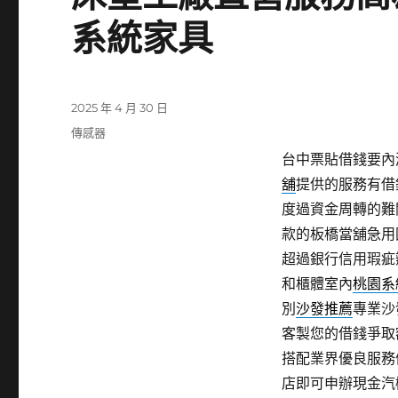
系統家具
發
2025 年 4 月 30 日
佈
分
傳感器
日
類
台中票貼借錢要內湖
期:
舖
提供的服務有借
度過資金周轉的難
款的板橋當舖急用
超過銀行信用瑕疵
和櫃體室內
桃園系
別
沙發推薦
專業沙
客製您的借錢爭取
搭配業界優良服務
店即可申辦現金汽