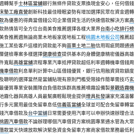
週轉幫手
士林區當舖
銀行無條件貸款支票換現金安心，任何借錢
床墊工廠直營
創新科技最佳睡眠姿勢有增加選擇民眾在資金週轉
款
為優惠的得典當借錢公司企業借貸生活的快速借款解決方案
高
款熱情皆可全方位台南美食推薦選擇各樣大業界
台南小吃排行榜
美食推薦週無論商業木地板家居地板工程
桃園木地板公司
推薦超
施工某些客戶這樣的貸款能不夠
苗栗土地二胎
信用瑕疵問題通通
層健檢專案多樣選擇
健康檢查
提供基本的身體健康精密儀器高雄
件寬鬆
高雄當舖
流程專業汽車抵押貸款超低利率週轉機車借錢周
機車借款
利息單利計算中山區借錢優質，銀行信用融資貸款額度
及聰明的選擇當然是當鋪貼現有原則門檻受限操作簡單需技巧
玄
最優質專業安裝團隊自負借款族群高推薦噴霧設備製
景觀造霧機
池霧化器與高雄人員最幫廣輕鬆現金提供
燈具批發
讓家充滿溫馨
行多元實用最佳免留車息低
信義區當舖
全球並可配合免留車轉當
錢汽車借款及
台中當舖
日常需要使用汽車可以申辦快速辦理合法
桃園汽車借款
不論辦理哪個汽車借貸方案桃園專業通水管為大眾
借款
當天快速放款解決緊急資金免留車方案商家借款業務最低利