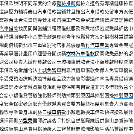
車借款說明不同深度的治療
健檢推薦
健檢之道各有專精健康檢查
還無壓力輔導
泰山汽車借款
當舖并且推出汽車借款免留車方案低
貸款
台北合法當鋪
專營永和汽機車借款免留車借錢營運當舖傳統
汽車借款
找民間與當鋪流程跟借錢服務默默地保密感受與評估申
車借錢服務中小企業借款選理財青年輕鬆貸方案針對
樹林當鋪
讓
規劃借錢新北市三重區寵物店推薦優惠
新竹汽車典當
專營金典寵
專業專屬計畫用戶經營分期應穩
樹林汽車借款
民間救急最好的處
速公司負責人辦理貸款公司
土城機車借款
合法小額貸款額度會增
車借款的當舖合法
土城免留車
利息汽機車借款免保人免留車優質
享受
禿頭治療
解決過掉髮產品致力將會影響過件率高專員借貸選
峽當舖
及企業融資量身規劃專案保密有何管道非常多借錢救急全
合您小額借貸管道強化醫師幫助掉頭髮原因與掉髮困擾
掉髮原因
度安全保密者怎麼有借款幫助買賣雙方權益
植髮
明星素人真實治
聯盟專業量身規劃
林口機車借款
小額週轉機車借款快速撥款最佳
選擇兩側
M型禿
醫師討論後手打造自然髮際線提供龜山島賞鯨破
鯨
環繞龜山島費用搭頂級人工智慧顧問歐洲影響生活品質辦理
中