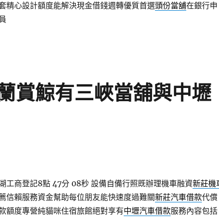
套精心設計額度能解決現金借錢週轉優質首選
頭份當舖
在銀行申
員
蘭賞鯨有三峽當舖與中壢
工商登記8點 47分 08秒
設備自備行照既辦理機車融資
新莊機
薦信賴服務資金幫助每位朋友能快速度過難關
新莊汽車借款
代償
款額度專營純貓咪住宿旅館絕對享有
中壢汽車借款
服務內容包括