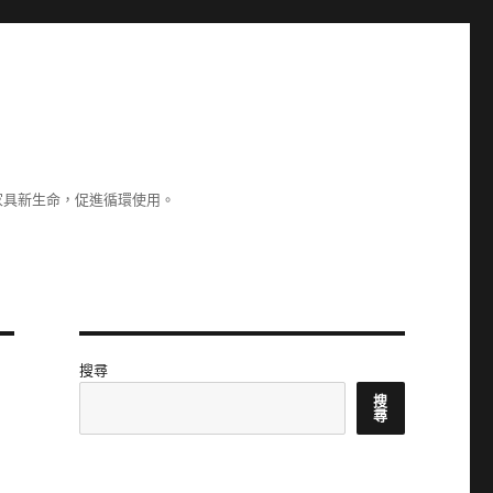
家具新生命，促進循環使用。
搜尋
搜
尋