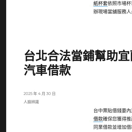
紙杯套
依照市場杯
辦現場當舖服務人
台北合法當鋪幫助宜
汽車借款
發
2025 年 4 月 30 日
佈
分
人臉辨識
日
類
台中票貼借錢要內湖
期:
借款
確保您獲得推
同業借款並增加借