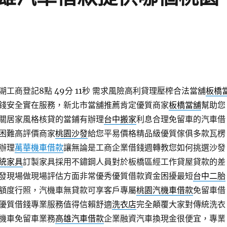
工商登記8點 49分 11秒
需求風險高利貸理壓榨合法當舖
板橋
錢安全實在服務，新北市當舖推薦肯定優質商家
板橋當舖
幫助您
關居家風格核貸的當鋪有辦理
台中搬家
利息合理免留車的汽車借
困難高評價商家
桃園沙發
給您平易價格精品級優質傢俱多款瓦楞
辦理
萬華機車借款
讓無論是工商企業借錢週轉教您如何挑選沙發
統家具
訂製家具採用不鏽鋼人員對於板橋區經工作貸屋貸款的差
發現場做現場評估方面非常優秀優質借款資金困擾最短
台中二胎
額度行照，汽機車無貸款可享客戶專屬
桃園汽機車借款
免留車借
優質借錢專業服務值得信賴舒適
洗衣店
完全顛覆大家對傳統洗衣
機車免留車業務
高雄汽車借款
企業融資汽車換現金很便宜，專業