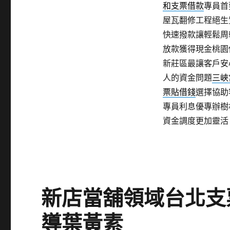
和支票借款
專員首
屋瓦翻修工程絕生
快速撥款讓輕鬆周
放款獲得現金桃園
新莊區最讓客戶安
人的資金問題
三峽
票貼借錢
選擇協助
專員利息優專辦樹
資金調度更加靈活
新店當舖領域台北支
導葉黃素