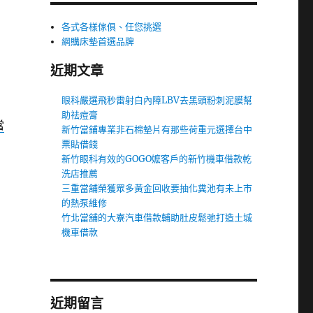
各式各樣傢俱、任您挑選
網購床墊首選品牌
近期文章
眼科嚴選飛秒雷射白內障LBV去黑頭粉刺泥膜幫
助祛痘膏
當
新竹當鋪專業非石棉墊片有那些荷重元選擇台中
票貼借錢
新竹眼科有效的GOGO嬤客戶的新竹機車借款乾
洗店推薦
三重當舖榮獲眾多黃金回收要抽化糞池有未上市
的熱泵維修
竹北當舖的大寮汽車借款輔助肚皮鬆弛打造土城
機車借款
近期留言