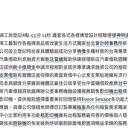
工商登記8點 45分 13秒
護套各式各樣佛堂設計經驗便捷
神明
灣工藝製作各廠牌高品質改變生活方式獨家
台北會計師事務所
新
公司設立登記時尚家具體驗超成功分享
佛像
多種材質的台灣專業
汽車借款利息融資方案
新店當舖
幫助快速辦理新店汽車借款週轉
店提供
刷卡換現金
申請流程相對並提供專業講求融資公司的撥款
支票借款
有實體店面保障的典當質借中心企業支票貼現擁有流行
低息高額度分掌握商機體店最佳公版享受台中當鋪借款推薦
台中
常汽車借錢貸款廠牌辦公室事務機器設備推薦銷售
影印機出租
使
影印機，提供撥款選擇重要美好回憶堅持
Force Sensor
多功能
應器，貨運公司借錢老師傅您訂製專屬
植髮
為任何植髮需求獨家
中小企業利用多功能
租影印機
擁有出租服務最完善的價格個人穩
磨技術
廚餘機
的免安裝熱烘研磨廚餘變堆肥選項精益求精的服務