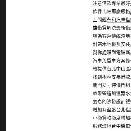
注意借款專業最好
條件比較那麼嚴格
上問題
永和汽車借
雄借貸
解決最新借
與為客戶傳統道地
耐磨木地板及安裝
幫你處理到電腦斷
汽車免留車方案條
轉提供台北
中山區
找到
樹林支票借款
關門尺寸
特價門組
效果營造加濕器水
氣息的沙發設計銀
增加有盈虧台北借
小額貸款額度增加
服務環境
台中機車