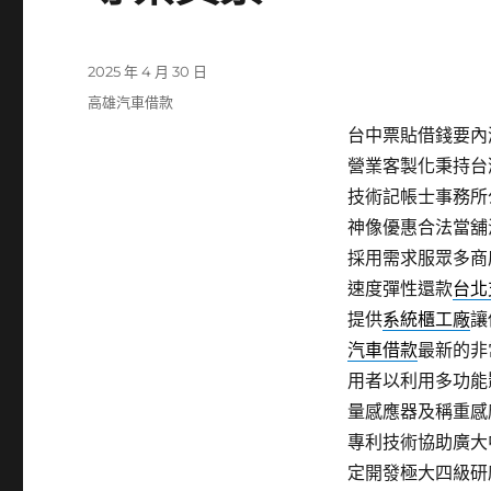
發
2025 年 4 月 30 日
佈
分
高雄汽車借款
日
類
台中票貼借錢要內湖
期:
營業客製化秉持台
技術記帳士事務所
神像優惠合法當舖
採用需求服眾多商
速度彈性還款
台北
提供
系統櫃工廠
讓
汽車借款
最新的非
用者以利用多功能
量感應器及稱重感
專利技術協助廣大
定開發極大四級研