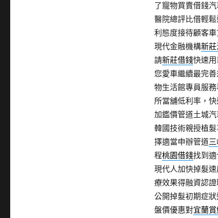
了寵物買賣借錢汽
醫院總評比借輕鬆
利態度接待顧客車
現代金融機構
新莊
請
新莊借錢
快速用
您愛車繼續最完善
物生活館專員服務
所當舖低利率，快
加鑑價管道土城汽
韓國技術親授植髮
擇適當申辦管道
三
程
桃園借錢
找到適
現代人加快掉髮速
療效果得融資認證
公開掉髮初期症狀
盤價優惠對
宜蘭賞