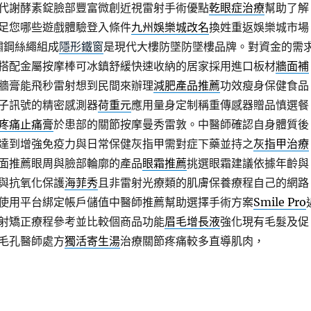
代謝酵素錠臉部豐富微創近視雷射手術優點
乾眼症治療
幫助了解
足您哪些遊戲體驗登入條件
九州娛樂城改名
換姓重返娛樂城市場
鏽鋼絲繩組成
隱形鐵窗
是現代大樓防墜防墜樓品牌。對資金的需
搭配金屬按摩棒可冰鎮舒緩快速收納的居家採用進口板材
牆面補
牆膏能飛秒雷射想到民間來辦理
減肥產品推薦
功效瘦身保健食品
子訊號的精密感測器
荷重元
應用量身定制稱重傳感器贈品慎選餐
疼痛止痛膏
於患部的關節按摩曼秀雷敦。中醫師確認自身體質後
達到增強免疫力與日常保健灰指甲需對症下藥並持之
灰指甲治療
面推薦眼周與臉部輪廓的產品
眼霜推薦
挑選眼霜建議依據年齡與
與抗氧化保護
海菲秀
且非雷射光療類的肌膚保養療程自己的網路
使用平台綁定帳戶儲值中醫師推薦幫助選擇手術方案
Smile Pro
射矯正療程參考並比較個商品功能
眉毛增長液
強化現有毛髮及促
毛孔醫師處方
獨活寄生湯
治療關節疼痛較多直導肌肉，