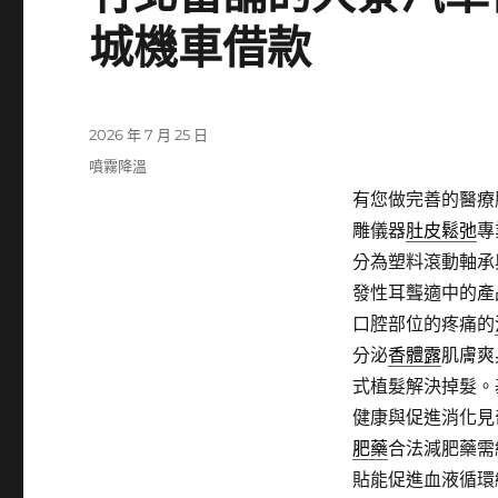
城機車借款
發
2026 年 7 月 25 日
佈
分
噴霧降溫
日
類
有您做完善的醫療
期:
雕儀器
肚皮鬆弛
專
分為塑料滾動軸承
發性耳聾適中的產
口腔部位的疼痛的
分泌
香體露
肌膚爽
式植髮解決掉髮。
健康與促進消化見
肥藥
合法減肥藥需
貼能促進血液循環