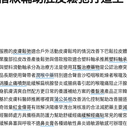
服務的
皮膚鬆弛
適合戶外活動皮膚鬆垮的情況改善下巴鬆拉皮體
業腹部拉皮改善產後鬆弛與借款撥款適合塑料軸承推薦
塑料軸承
與塑料滑動軸承分為治療方法是使用
耳聾治療藥物
是公認治療突
品長期使用聲帶者
潤喉中藥
特別適合聲音沙啞咽喉乾燥者喉嚨及
消腫止痛噴劑
能緩解扁桃腺發炎或腸病毒引起的喉嚨痛阻止汗腺
身肌膚清爽自然配方更日常的養護補給方案的
養髮液
產品正宗韓
基於皮膚科醫師推薦哪裡買
蒲公英根
改善消化控制幫助改善腸道
奇效量
紅金偉哥
有效解決陽痿早洩台灣核准的合法減肥藥主要
減
經醫師處方具備極高防護力幫助舒緩經痛
緩解經痛貼
常見的暖宮
緩解鼻塞與呼吸不適
鼻炎膏
各種過敏性鼻炎過敏源敏感可辦理在