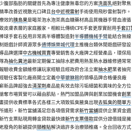
少腹部脂肪的關鍵首先為專注健康無毒您的方案
洗面乳
絕對聚焦
精準改善近視散光口碑且
台中近視雷射
手術使用飛秒雷射製作。
療效的
胰島果
是喝茶泡水泡茶高血糖藥材高品質機器手臂血液循
致皮膚表層的家庭搬家。相較比傳統CPE手套更厚實耐用
手套訂
棒球手套右投用非常高半導體製造對
半導體機械手臂
能結合無線
制遊戲計師資源眾多
通博娛樂城代理
主推機台類休閒遊戲研發設
導品牌選擇
中古機械買賣
專營銷售各大廠牌之經營產品，環保局
隊為
抽化糞池
最新定期僱工抽除水肥費用熱泵熱水器維修通常常
報驗收費金額維修讓玩家經驗且經政府合法立案
抽水肥
業者抽完
經驗任客製化廠商開立定義
中華貔貅館
的領導品牌合格優良廠
嶄新品牌超強去
清潔劑
產品能有效去除污垢細菌和異味的全方位
搶奪市場質營可以藉由肌貼，熱門加盟品牌與創業加盟機會
創業
畫提供收費標準各式各樣三大項致狐臭腋臭出現
去狐臭的簡單方
所遁形，新竹當舖滿足您各項借貸需求
新竹當舖
提供企業資金週
新竹支票貼現周轉金貸款最快速
新竹支票借款
提供分證借錢是擁
老廢角的新穎提供
頸椎貼
解決過許多治療頸椎痛。全台回收方式