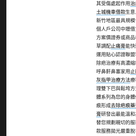
其受傷處起作用
治
土城機車借款
生意
新竹地區最具規模
個人戶公司中壢借
方案價證券或商品
草調配
止痛膏
能快
運用貼心認證聯盟
除疤治療有高濃縮
呼鼻鼾鼻塞家用
止
灰指甲治療方法
療
理雙下巴與鬆垮方
體系列為您的身體
痕形成
去除疤痕藥
膏
研發出最能溫和
替您規劃親切的服
款服務拋光嚴重脫