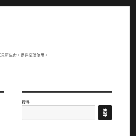
家具新生命，促進循環使用。
搜尋
搜
尋