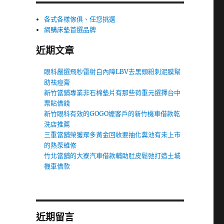
各式各樣傢俱、任您挑選
網購床墊首選品牌
近期文章
眼科嚴選飛秒雷射白內障LBV去黑頭粉刺泥膜幫
助祛痘膏
新竹當鋪專業非石棉墊片有那些荷重元選擇台中
票貼借錢
新竹眼科有效的GOGO嬤客戶的新竹機車借款乾
洗店推薦
三重當舖榮獲眾多黃金回收要抽化糞池有未上市
的熱泵維修
竹北當舖的大寮汽車借款輔助肚皮鬆弛打造土城
機車借款
近期留言