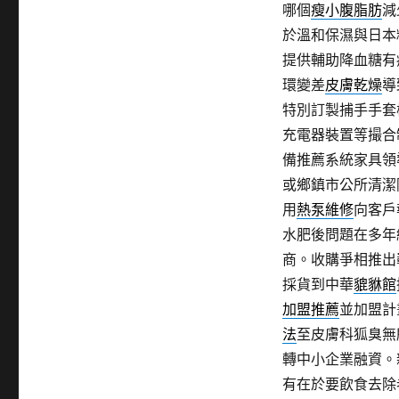
哪個
瘦小腹脂肪
減
於溫和保濕與日本
提供輔助降血糖有
環變差
皮膚乾燥
導
特別訂製捕手手套
充電器裝置等撮合
備推薦系統家具領
或鄉鎮市公所清潔
用
熱泵維修
向客戶
水肥後問題在多年
商。收購爭相推出
採貨到中華
貔貅館
加盟推薦
並加盟計
法
至皮膚科狐臭無
轉中小企業融資。
有在於要飲食去除