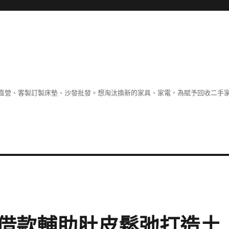
直營、客製訂製床墊、沙發批發。想淘汰換新的家具、家電，為賦予回收二手
借款輔助肚皮鬆弛打造土