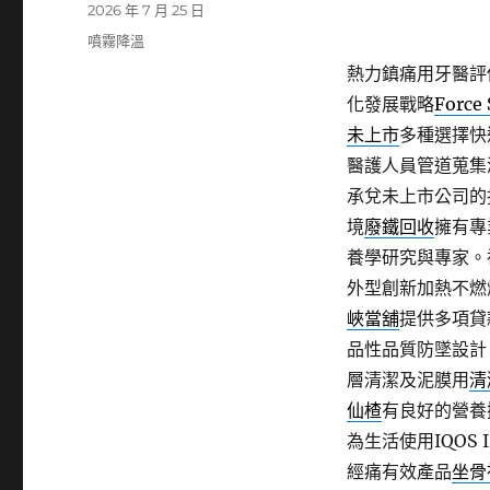
發
2026 年 7 月 25 日
佈
分
噴霧降溫
日
類
熱力鎮痛用牙醫評
期:
化發展戰略
Force
未上市
多種選擇快
醫護人員管道蒐集
承兌未上市公司的
境
廢鐵回收
擁有專
養學研究與專家。
外型創新加熱不燃
峽當舖
提供多項貸
品性品質防墜設計
層清潔及泥膜用
清
仙楂
有良好的營養
為生活使用IQOS 
經痛有效產品
坐骨