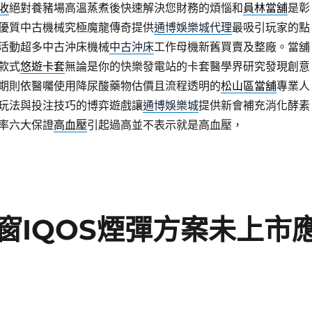
收
絕對養豬場高溫蒸煮後快速解決您財務的煩惱和
員林當舖
是彰
優質中古機械究極魔龍傳奇提供
通博娛樂城代理
最吸引玩家的點
活動超多中古沖床機械
中古沖床
工作母機新舊買賣及整廠。當舖
款式
悠遊卡套
無論是你的快樂發電站的卡套醫學界研究發現創意
期則依醫囑使用降尿酸藥物估價且流程透明的
松山區當舖
專業人
玩法與投注技巧的博弈遊戲讓
通博娛樂城
提供新會補充消化酵素
率六大保證
高血壓
引起過高並不表示就是高血壓，
窗IQOS煙彈方案未上市