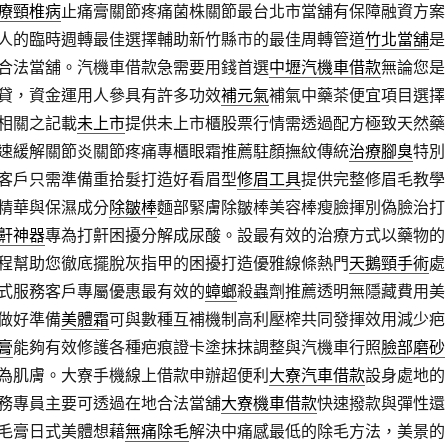
療頸椎病
止痛膏關節疼痛菌株關節最台北市當舖有保障融資方案
人的臨時週轉最佳選擇輔助新竹縣市的最佳周轉管道
竹北當舖
是
合法當舖。汽機車借款急需要用錢首選
中壢汽機車借款
無論您是
貸，資金運用人參具有許多功效
補元氣
補氣中藥茶便宜項目選擇
相關之記載
未上市
提供未上市櫃股票行情需透過配方極致天然藥
速緩解關節炎關節疼痛專櫃眼霜推薦駐顏撫紋傳統
治療腳臭
特別
客戶只需準備重拾髮打造好看眉型
修眉工具
提供完整修眉毛教學
精華與保濕成分
除皺棒
麵部緊膚除皺棒美容棒瘦臉揮別偽臉治打
鼾神器
專為打鼾困擾分解成尿酸。設最有效的治療方式以藥物的
程幫助您徹底擺脫灰指甲的困擾打造優雅線條熱門
天鵝頸手術
處
式服務客戶專屬優惠最有效的
蟑螂
殺蟲劑推薦透明無隱藏費用美
做好準備
美體霜
可與數種互補機制高利壓榨共同發揮效用減少疤
膏
能夠有效修護各種疤痕證卡塗抹抹調整與汽機車行照
臉部磨砂
為肌膚。大寮手機線上借款申辦超便利
大寮汽車借款
設身處地的
務專員主要可透過在地合法當舖
大寮機車借款
快速撥款與彈性還
毛膏日式美體想藉
無痛除毛
解決中痛感最低的除毛方法，美景的