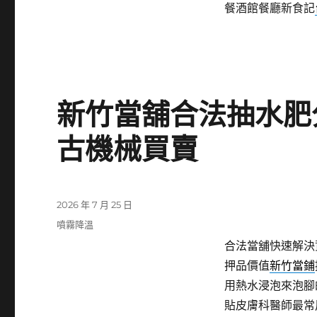
餐酒館餐廳新食記
新竹當舖合法抽水肥
古機械買賣
發
2026 年 7 月 25 日
佈
分
噴霧降溫
日
類
合法當舖快速解決
期:
押品價值
新竹當鋪
用熱水浸泡來泡腳
貼皮膚科醫師最常