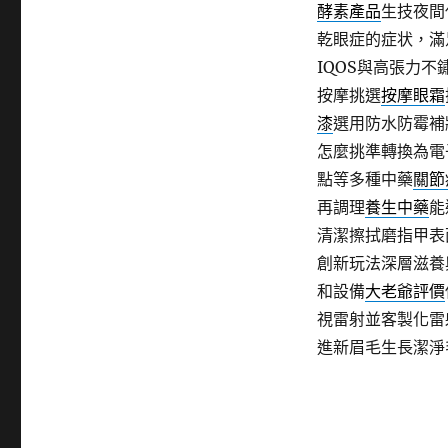
酵素產品
生技夜間
乾眼症的症状，滿
IQOS與高張力不
按摩挑選
按摩眼霜
漆
選用防水防霉補
怎麼挑準轉換為電
點等多種中藥
關節
再調理
養生中藥
能
清潔擦拭磨指甲表
創新玩法深層滋養
和設備
大老爺評價
視雷射並客製化雷
進新眉毛生長潔淨