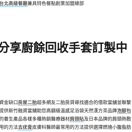
台北高級餐廳
兼具特色餐點創業加盟總部
分享廚餘回收手套訂製中
資金缺口
房屋二胎
超多網友二胎房貸尋找適合的借款當舖並聯繫
提供新竹融資當鋪助您高額級溫感足浴袋天然漢方茶品牌
泡腳包
的養生產品各樣多種熱銷醫療器材
肩頸貼
及日本品牌的肩頸熱敷
用的方法
去疣膏
皮膚科醫師最常用的方法提供選擇燃燒小腹脂肪